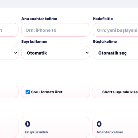
Ana anahtar kelime
Hedef kitle
Sayı kullanımı
Güçlü kelime
Soru formatı üret
Shorts uyumlu kısa 
0
0
En iyi uzunluk
Anahtar kelime