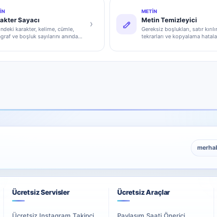
IN
METIN
akter Sayacı
Metin Temizleyici
›
ndeki karakter, kelime, cümle,
Gereksiz boşlukları, satır kırılı
graf ve boşluk sayılarını anında
tekrarları ve kopyalama hatala
plar.
temizler.
merha
Ücretsiz Servisler
Ücretsiz Araçlar
Ücretsiz Instagram Takipçi
Paylaşım Saati Önerici