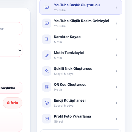
YouTube Başlık Oluşturucu
›
YouTube
YouTube Küçük Resim Önizleyici
›
YouTube
Karakter Sayacı
›
Metin
Metin Temizleyici
›
Metin
Şekilli Nick Oluşturucu
›
Sosyal Medya
QR Kod Oluşturucu
›
başlıklar
Pratik
Emoji Kütüphanesi
›
Sıfırla
Sosyal Medya
Profil Foto Yuvarlama
›
Görsel