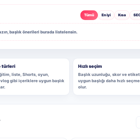
Tümü
En iyi
Kısa
SE
ın, başlık önerileri burada listelensin.
 türleri
Hızlı seçim
itim, liste, Shorts, oyun,
Başlık uzunluğu, skor ve etiket
 vlog gibi içeriklere uygun başlık
uygun başlığı daha hızlı seçm
ar.
olur.
r