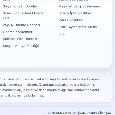
Sıkça Sorulan Sorular
Mesafeli Satış Sözleşmesi
Siteyi iPhone Ana Ekrana
İade & İptal Politikası
Ekle
Çerez Politikası
PayTR Ödeme Rehberi
KVKK Aydınlatma Metni
Ödeme Yöntemleri
SLA
Kullanıcı Site Haritası
Sosyal Medya Sözlüğü
ok, Telegram, Twitter, LinkedIn veya bu web sitesinde adı geçen
arak hizmet sunmaktadır. Quantaps bu platformlarla bağlantılı,
 marka adları, logolar ve ticari markalar ilgili hak sahiplerine aittir.
ahiplik iddiasında bulunmaz.
Gizlilik
Mesafeli Satış
İade Politikası
İletişim