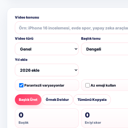
Video konusu
Video türü
Başlık tonu
Yıl ekle
Parantezli varyasyonlar
Az emoji kullan
Başlık Üret
Örnek Doldur
Tümünü Kopyala
0
0
Başlık
En iyi skor