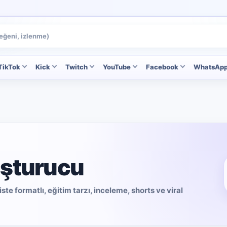
TikTok
Kick
Twitch
YouTube
Facebook
WhatsAp
uşturucu
e formatlı, eğitim tarzı, inceleme, shorts ve viral