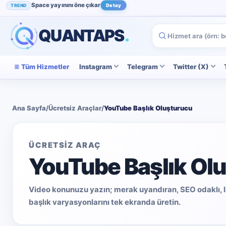
Space yayınını öne çıkar
TREND
Detay
Instagram beğenini artır
POPÜLER
İncele
QUANTAPS
.
Tüm Hizmetler
Instagram
Telegram
Twitter (X)
Ana Sayfa
/
Ücretsiz Araçlar
/
YouTube Başlık Oluşturucu
ÜCRETSİZ ARAÇ
YouTube Başlık Ol
Video konunuzu yazın; merak uyandıran, SEO odaklı, list
başlık varyasyonlarını tek ekranda üretin.