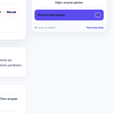
Diğer araçları göster
O
Merak
Tüm ücretsiz araçlar
24
Bir araç mı eksik?
Yeni araç öner
lerle en
enize yardımcı
Tüm araçlar