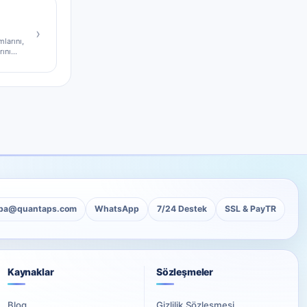
›
mlarını,
rını
ba@quantaps.com
WhatsApp
7/24 Destek
SSL & PayTR
Kaynaklar
Sözleşmeler
Blog
Gizlilik Sözleşmesi