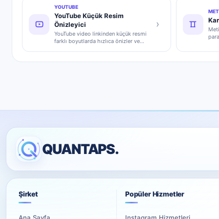
YOUTUBE
MET
YouTube Küçük Resim
Kar
›
Önizleyici
Meti
YouTube video linkinden küçük resmi
para
farklı boyutlarda hızlıca önizler ve
hesa
indirir.
QUANTAPS.
Şirket
Popüler Hizmetler
Ana Sayfa
Instagram Hizmetleri