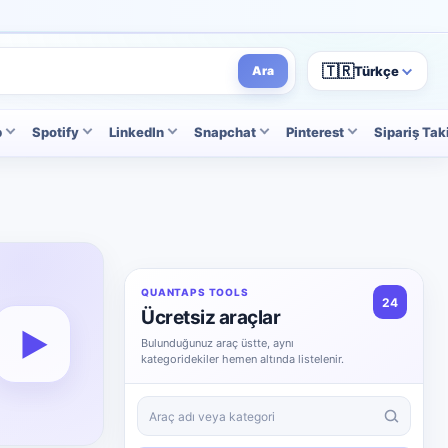
🇹🇷
Türkçe
Ara
p
Spotify
LinkedIn
Snapchat
Pinterest
Sipariş Tak
QUANTAPS TOOLS
24
Ücretsiz araçlar
▶
Bulunduğunuz araç üstte, aynı
kategoridekiler hemen altında listelenir.
Ücretsiz araçlarda ara