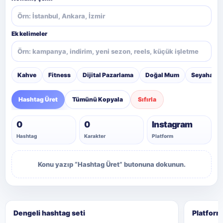
Ek kelimeler
Kahve
Fitness
Dijital Pazarlama
Doğal Mum
Seyahat
Hashtag Üret
Tümünü Kopyala
Sıfırla
0
0
Instagram
Hashtag
Karakter
Platform
Konu yazıp “Hashtag Üret” butonuna dokunun.
Dengeli hashtag seti
Platform