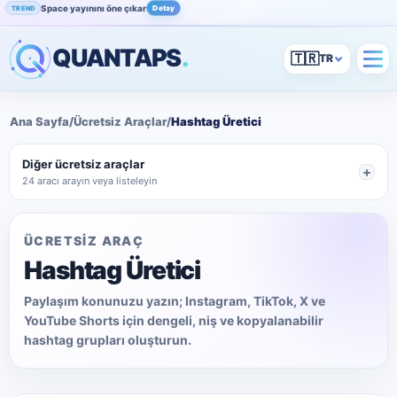
Space yayınını öne çıkar
Detay
TREND
Instagram beğenini artır
İncele
POPÜLER
QUANTAPS
.
🇹🇷
Ana Sayfa
/
Ücretsiz Araçlar
/
Hashtag Üretici
Diğer ücretsiz araçlar
24 aracı arayın veya listeleyin
ÜCRETSİZ ARAÇ
Hashtag Üretici
Paylaşım konunuzu yazın; Instagram, TikTok, X ve
YouTube Shorts için dengeli, niş ve kopyalanabilir
hashtag grupları oluşturun.