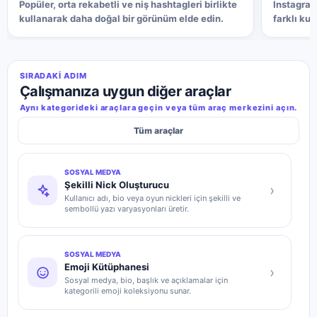
Popüler, orta rekabetli ve niş hashtagleri birlikte
Instagram
kullanarak daha doğal bir görünüm elde edin.
farklı ku
SIRADAKI ADIM
Çalışmanıza uygun diğer araçlar
Aynı kategorideki araçlara geçin veya tüm araç merkezini açın.
Tüm araçlar
SOSYAL MEDYA
Şekilli Nick Oluşturucu
›
Kullanıcı adı, bio veya oyun nickleri için şekilli ve
sembollü yazı varyasyonları üretir.
SOSYAL MEDYA
Emoji Kütüphanesi
›
Sosyal medya, bio, başlık ve açıklamalar için
kategorili emoji koleksiyonu sunar.