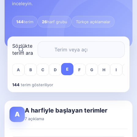
inceleyin.
144
terim
26
harf grubu
Türkçe açıklamalar
Sözlükte
terim ara
E
A
B
C
D
F
G
H
I
J
144
terim gösteriliyor
A harfiyle başlayan terimler
A
7 açıklama