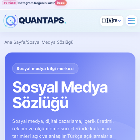
Instagram beğenini artır
İncele
POPÜLER
QUANTAPS
.
🇹🇷
Ana Sayfa
/
Sosyal Medya Sözlüğü
Sosyal medya bilgi merkezi
Sosyal Medya
Sözlüğü
Sosyal medya, dijital pazarlama, içerik üretimi,
reklam ve ölçümleme süreçlerinde kullanılan
terimleri açık ve anlaşılır Türkçe açıklamalarla