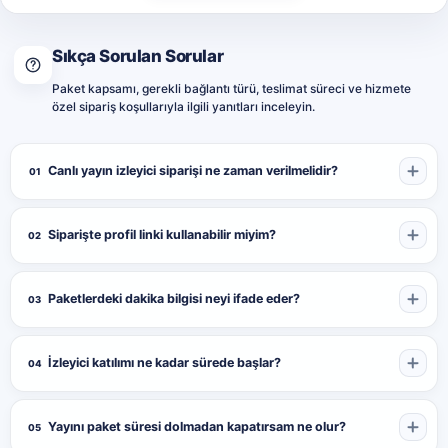
Önce TikTok canlı yayınını başlatın, ardından paylaşım menüsünden
güncel yayın bağlantısını alın. Form alanına eklediğiniz adres
Sıkça Sorulan Sorular
açıldığında profil sayfası değil, doğrudan devam eden canlı yayın
görünmelidir.
Paket kapsamı, gerekli bağlantı türü, teslimat süreci ve hizmete
özel sipariş koşullarıyla ilgili yanıtları inceleyin.
İzleyici Katılımının Başlama Süresi
Canlı yayın izleyici siparişi ne zaman verilmelidir?
01
İzleyici katılımı genellikle siparişten sonraki 5-10 dakika içinde
başlar. Başlangıç süresi, yayın bağlantısının doğru çalışmasına ve
sipariş yoğunluğuna göre değişebilir.
Siparişte profil linki kullanabilir miyim?
02
Bu süre dikkate alınarak siparişin yayının son dakikalarına
bırakılmaması gerekir. Özellikle kısa süreli yayınlarda, izleyicilerin
Paketlerdeki dakika bilgisi neyi ifade eder?
03
katılımı başlamadan yayının kapanmaması için yayın akışını önceden
planlamak önemlidir.
İzleyici katılımı ne kadar sürede başlar?
04
Yayın Paket Süresince Açık Kalmalıdır
Yayını paket süresi dolmadan kapatırsam ne olur?
05
İzleyicilerin seçilen süre boyunca yayında kalabilmesi için canlı