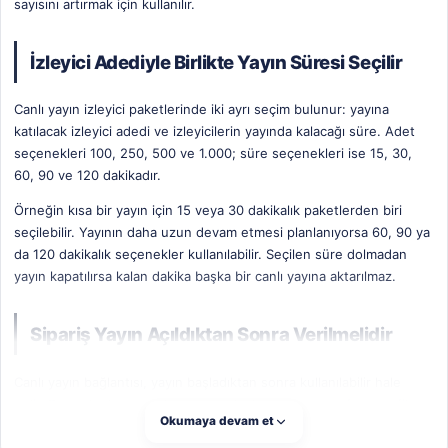
sayısını artırmak için kullanılır.
İzleyici Adediyle Birlikte Yayın Süresi Seçilir
Canlı yayın izleyici paketlerinde iki ayrı seçim bulunur: yayına
katılacak izleyici adedi ve izleyicilerin yayında kalacağı süre. Adet
seçenekleri 100, 250, 500 ve 1.000; süre seçenekleri ise 15, 30,
60, 90 ve 120 dakikadır.
Örneğin kısa bir yayın için 15 veya 30 dakikalık paketlerden biri
seçilebilir. Yayının daha uzun devam etmesi planlanıyorsa 60, 90 ya
da 120 dakikalık seçenekler kullanılabilir. Seçilen süre dolmadan
yayın kapatılırsa kalan dakika başka bir canlı yayına aktarılmaz.
Sipariş Yayın Açıldıktan Sonra Verilmelidir
Canlı yayın bağlantısı, yayın başladıktan sonra kullanılabilir hale
gelir. Bu nedenle yayın duyurusu, planlanan yayın sayfası, profil
Okumaya devam et
bağlantısı veya eski canlı yayın adresi sipariş için uygun değildir.