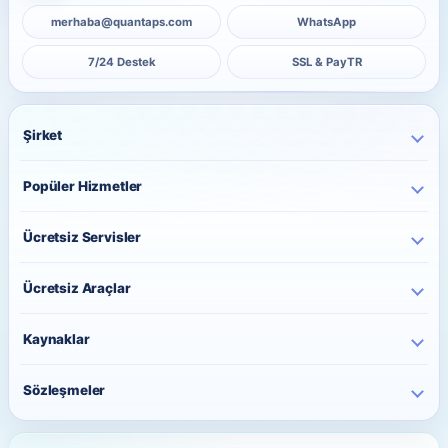
merhaba@quantaps.com
WhatsApp
7/24 Destek
SSL & PayTR
Şirket
Ana Sayfa
Popüler Hizmetler
Kurumsal
Instagram Hizmetleri
Hakkımızda
Ücretsiz Servisler
TikTok Hizmetleri
İletişim
Ücretsiz Instagram Takipçi
YouTube Hizmetleri
Ücretsiz Araçlar
Fiyatlar
Ücretsiz Instagram Beğeni
Telegram Hizmetleri
Toplu Sipariş
Paylaşım Saati Önerici
Ücretsiz Instagram İzlenme
Kaynaklar
Twitter Hizmetleri
Sipariş Takip
Karakter Sayacı
Ücretsiz TikTok Takipçi
Facebook Hizmetleri
Blog
QR Kod Oluşturucu
Sözleşmeler
Ücretsiz TikTok Beğeni
Kick Hizmetleri
Sıkça Sorulan Sorular
Instagram Bio Oluşturucu
Ücretsiz TikTok İzlenme
Gizlilik Sözleşmesi
WhatsApp Hizmetleri
Siteyi iPhone Ana Ekrana Ekle
Caption Oluşturucu