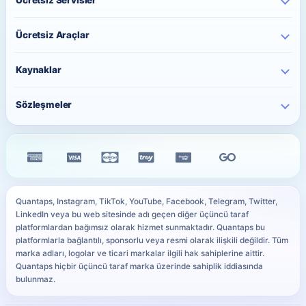
TikTok Hizmetleri
İletişim
Ücretsiz Instagram Takipçi
YouTube Hizmetleri
Ücretsiz Araçlar
Fiyatlar
Ücretsiz Instagram Beğeni
Telegram Hizmetleri
Toplu Sipariş
Paylaşım Saati Önerici
Ücretsiz Instagram İzlenme
Kaynaklar
Twitter Hizmetleri
Sipariş Takip
Karakter Sayacı
Ücretsiz TikTok Takipçi
Facebook Hizmetleri
Blog
QR Kod Oluşturucu
Sözleşmeler
Ücretsiz TikTok Beğeni
Kick Hizmetleri
Sıkça Sorulan Sorular
Instagram Bio Oluşturucu
Ücretsiz TikTok İzlenme
Gizlilik Sözleşmesi
WhatsApp Hizmetleri
Siteyi iPhone Ana Ekrana Ekle
Caption Oluşturucu
Ücretsiz YouTube Abone
Mesafeli Satış Sözleşmesi
Tüm Hizmetler
PayTR Ödeme Rehberi
Resim Boyutu Küçültme
Ücretsiz Telegram Üye
İade & İptal Politikası
Ödeme Yöntemleri
YouTube Küçük Resim Önizleyici
Tüm Ücretsiz Servisler
Çerez Politikası
Kullanıcı Site Haritası
WhatsApp Link Oluşturucu
Quantaps, Instagram, TikTok, YouTube, Facebook, Telegram, Twitter,
KVKK Aydınlatma Metni
LinkedIn veya bu web sitesinde adı geçen diğer üçüncü taraf
Sosyal Medya Sözlüğü
Tüm Ücretsiz Araçlar
platformlardan bağımsız olarak hizmet sunmaktadır. Quantaps bu
SLA
platformlarla bağlantılı, sponsorlu veya resmi olarak ilişkili değildir. Tüm
marka adları, logolar ve ticari markalar ilgili hak sahiplerine aittir.
Quantaps hiçbir üçüncü taraf marka üzerinde sahiplik iddiasında
bulunmaz.