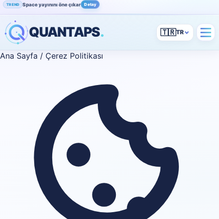
Space yayınını öne çıkar
Detay
TREND
Instagram beğenini artır
İncele
POPÜLER
QUANTAPS
.
🇹🇷
Ana Sayfa
/
Çerez Politikası