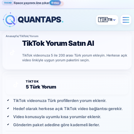
Space yayınını öne çıkar
Detay
TREND
Instagram beğenini artır
İncele
POPÜLER
QUANTAPS
.
🇹🇷
Anasayfa
/
TikTok
/
Yorum
TikTok Yorum Satın Al
TikTok videonuza 5 ile 200 arası Türk yorum ekleyin. Herkese açık
video linkiyle uygun yorum paketini seçin.
TIKTOK
5 Türk Yorum
TikTok videonuza Türk profillerden yorum eklenir.
Hedef olarak herkese açık TikTok video bağlantısı gerekir.
Video konusuyla uyumlu kısa yorumlar eklenir.
Gönderim paket adedine göre kademeli ilerler.