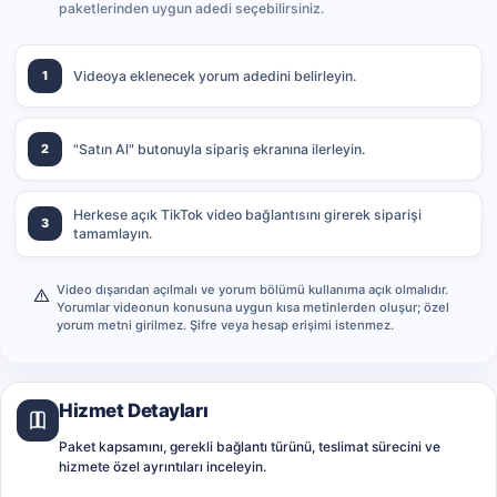
paketlerinden uygun adedi seçebilirsiniz.
1
Videoya eklenecek yorum adedini belirleyin.
2
"Satın Al" butonuyla sipariş ekranına ilerleyin.
Herkese açık TikTok video bağlantısını girerek siparişi
3
tamamlayın.
Video dışarıdan açılmalı ve yorum bölümü kullanıma açık olmalıdır.
Yorumlar videonun konusuna uygun kısa metinlerden oluşur; özel
yorum metni girilmez. Şifre veya hesap erişimi istenmez.
Hizmet Detayları
Paket kapsamını, gerekli bağlantı türünü, teslimat sürecini ve
hizmete özel ayrıntıları inceleyin.