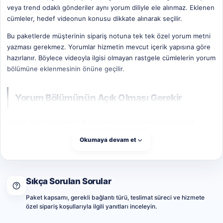
veya trend odaklı gönderiler aynı yorum diliyle ele alınmaz. Eklenen
cümleler, hedef videonun konusu dikkate alınarak seçilir.
Bu paketlerde müşterinin sipariş notuna tek tek özel yorum metni
yazması gerekmez. Yorumlar hizmetin mevcut içerik yapısına göre
hazırlanır. Böylece videoyla ilgisi olmayan rastgele cümlelerin yorum
bölümüne eklenmesinin önüne geçilir.
Yorum Bölümünün Açık Olması Gerekir
Hedef video herkese açık olsa bile yorumlar kapalıysa sipariş
ilerleyemez. Video sahibi yorum yapma özelliğini kapatmışsa,
Okumaya devam et
hesabı gizliye almışsa veya içerik dışarıdan açılamıyorsa yorum
eklenmez.
TikTok bazı yorumları kendi filtrelerine göre inceleyebilir, gizleyebilir
Sıkça Sorulan Sorular
veya yayınlamayabilir. Bu nedenle video ayarlarının yorumlara izin
vermesi gerekir. Sipariş sırasında videoyu silmemek, gizlememek ve
Paket kapsamı, gerekli bağlantı türü, teslimat süreci ve hizmete
yorum bölümünü kapatmamak önemlidir.
özel sipariş koşullarıyla ilgili yanıtları inceleyin.