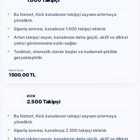
Bu hizmet, Kick kanalınızın takipçi sayısını artırmaya
yöneliktir.
Sipariş sonrası, kanalınıza 1.000 takipçi eklenir.
Artan takipçi sayısı, kanalınızın daha güçlü, aktif ve dikkat
çekici görünmesine katkı sağlar.
Teslimat, otomatik olarak başlar ve kademeli şekilde
gerçekleştirilir.
Paket fiyatı
Satın Al
1500.00 TL
KICK
2.500 Takipçi
Bu hizmet, Kick kanalınızın takipçi sayısını artırmaya
yöneliktir.
Sipariş sonrası, kanalınıza 2.500 takipçi eklenir.
Artan takipçi sayısı, kanalınızın daha güçlü, aktif ve dikkat