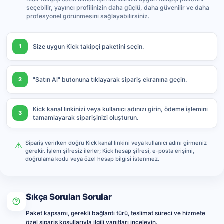
seçebilir, yayıncı profilinizin daha güçlü, daha güvenilir ve daha
profesyonel görünmesini sağlayabilirsiniz.
1
Size uygun Kick takipçi paketini seçin.
2
"Satın Al" butonuna tıklayarak sipariş ekranına geçin.
Kick kanal linkinizi veya kullanıcı adınızı girin, ödeme işlemini
3
tamamlayarak siparişinizi oluşturun.
Sipariş verirken doğru Kick kanal linkini veya kullanıcı adını girmeniz
gerekir. İşlem şifresiz ilerler; Kick hesap şifresi, e-posta erişimi,
doğrulama kodu veya özel hesap bilgisi istenmez.
Sıkça Sorulan Sorular
Paket kapsamı, gerekli bağlantı türü, teslimat süreci ve hizmete
özel sipariş koşullarıyla ilgili yanıtları inceleyin.