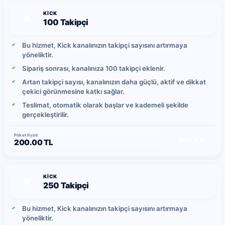
KICK
100 Takipçi
Bu hizmet, Kick kanalınızın takipçi sayısını artırmaya
yöneliktir.
Sipariş sonrası, kanalınıza 100 takipçi eklenir.
Artan takipçi sayısı, kanalınızın daha güçlü, aktif ve dikkat
çekici görünmesine katkı sağlar.
Teslimat, otomatik olarak başlar ve kademeli şekilde
gerçekleştirilir.
Paket fiyatı
Satın Al
200.00 TL
KICK
250 Takipçi
Bu hizmet, Kick kanalınızın takipçi sayısını artırmaya
yöneliktir.