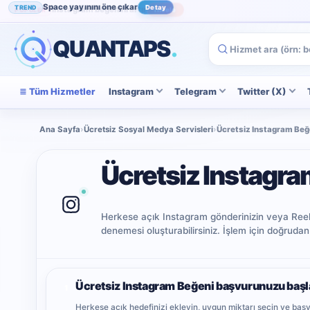
Space yayınını öne çıkar
TREND
Detay
Instagram beğenini artır
POPÜLER
İncele
QUANTAPS
.
Tüm Hizmetler
Instagram
Telegram
Twitter (X)
Ana Sayfa
›
Ücretsiz Sosyal Medya Servisleri
›
Ücretsiz Instagram Beğ
Ücretsiz Instagra
Herkese açık Instagram gönderinizin veya Reels 
denemesi oluşturabilirsiniz. İşlem için doğrudan
Ücretsiz Instagram Beğeni başvurunuzu başl
1
Herkese açık hedefinizi ekleyin, uygun miktarı seçin ve ba