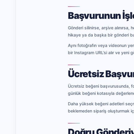
Başvurunun İş
Gönderi silinirse, arşive alınırsa
hikaye ya da başka bir gönderi ba
Aynı fotoğrafın veya videonun yeni
bir Instagram URL’si alır ve yeni g
Ücretsiz Başvur
Ücretsiz beğeni başvurusunda, for
günlük beğeni kotasıyla değerlendi
Daha yüksek beğeni adetleri seçme
beklemeden sipariş oluşturmak i
Doğru Gönderiy