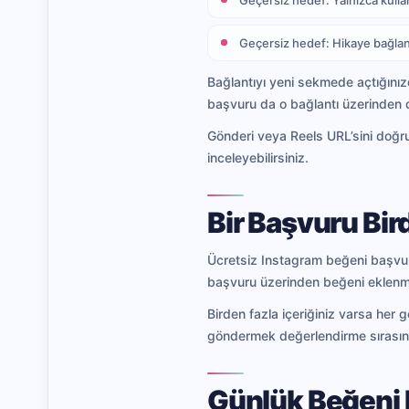
Geçersiz hedef: Yalnızca kullan
Geçersiz hedef: Hikaye bağlan
Bağlantıyı yeni sekmede açtığınızd
başvuru da o bağlantı üzerinden d
Gönderi veya Reels URL’sini doğr
inceleyebilirsiniz.
Bir Başvuru Bi
Ücretsiz Instagram beğeni başvuru
başvuru üzerinden beğeni eklen
Birden fazla içeriğiniz varsa her g
göndermek değerlendirme sırasını 
Günlük Beğeni 