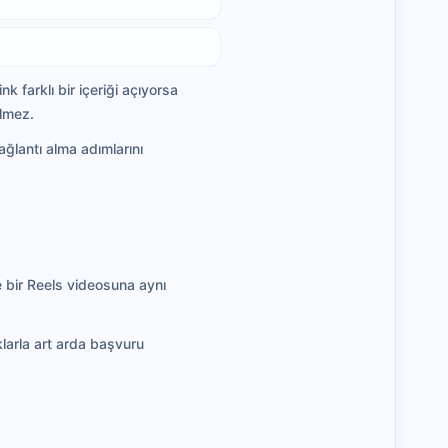
 farklı bir içeriği açıyorsa
ilmez.
ğlantı alma adımlarını
e bir Reels videosuna aynı
ıklarla art arda başvuru