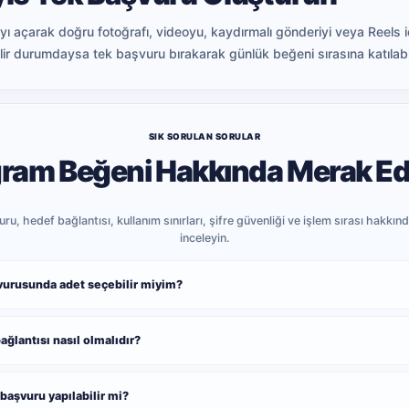
açarak doğru fotoğrafı, videoyu, kaydırmalı gönderiyi veya Reels içe
lir durumdaysa tek başvuru bırakarak günlük beğeni sırasına katılabil
SIK SORULAN SORULAR
gram Beğeni Hakkında Merak Edi
u, hedef bağlantısı, kullanım sınırları, şifre güvenliği ve işlem sırası hakkında
inceleyin.
vurusunda adet seçebilir miyim?
ğlantısı nasıl olmalıdır?
 başvuru yapılabilir mi?