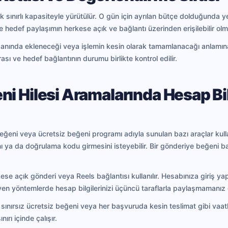
 sınırlı kapasiteyle yürütülür. O gün için ayrılan bütçe dolduğunda 
le hedef paylaşımın herkese açık ve bağlantı üzerinden erişilebilir olm
 anında ekleneceği veya işlemin kesin olarak tamamlanacağı anlamı
ası ve hedef bağlantının durumu birlikte kontrol edilir.
i Hilesi Aramalarında Hesap Bil
 beğeni veya ücretsiz beğeni programı adıyla sunulan bazı araçlar kul
nı ya da doğrulama kodu girmesini isteyebilir. Bir gönderiye beğeni 
ese açık gönderi veya Reels bağlantısı kullanılır. Hesabınıza giriş y
en yöntemlerde hesap bilgilerinizi üçüncü taraflarla paylaşmamanız 
sınırsız ücretsiz beğeni veya her başvuruda kesin teslimat gibi vaatl
ırı içinde çalışır.