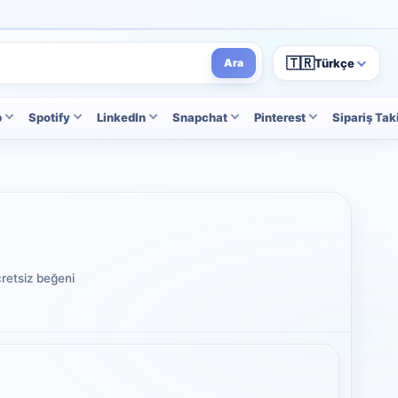
🇹🇷
Türkçe
Ara
p
Spotify
LinkedIn
Snapchat
Pinterest
Sipariş Tak
cretsiz beğeni