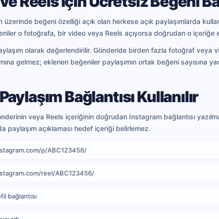
 ve Reels İçin Ücretsiz Beğeni 
 üzerinde beğeni özelliği açık olan herkese açık paylaşımlarda kullanı
niler o fotoğrafa, bir video veya Reels açıyorsa doğrudan o içeriğe e
aylaşım olarak değerlendirilir. Gönderide birden fazla fotoğraf veya 
amına gelmez; eklenen beğeniler paylaşımın ortak beğeni sayısına yan
aylaşım Bağlantısı Kullanılır
derinin veya Reels içeriğinin doğrudan Instagram bağlantısı yazılmalı
da paylaşım açıklaması hedef içeriği belirlemez.
instagram.com/p/ABC123456/
instagram.com/reel/ABC123456/
il bağlantısı