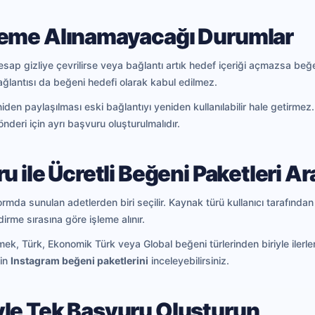
leme Alınamayacağı Durumlar
, hesap gizliye çevrilirse veya bağlantı artık hedef içeriği açmazsa be
ğlantısı da beğeni hedefi olarak kabul edilmez.
den paylaşılması eski bağlantıyı yeniden kullanılabilir hale getirmez.
önderi için ayrı başvuru oluşturulmalıdır.
u ile Ücretli Beğeni Paketleri A
mda sunulan adetlerden biri seçilir. Kaynak türü kullanıcı tarafından
rme sırasına göre işleme alınır.
k, Türk, Ekonomik Türk veya Global beğeni türlerinden biriyle ilerle
çin
Instagram beğeni paketlerini
inceleyebilirsiniz.
le Tek Başvuru Oluşturun