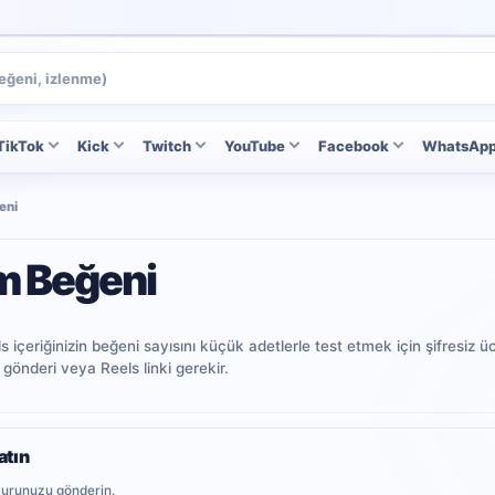
TikTok
Kick
Twitch
YouTube
Facebook
WhatsAp
eni
m Beğeni
içeriğinizin beğeni sayısını küçük adetlerle test etmek için şifresiz ü
 gönderi veya Reels linki gerekir.
atın
şvurunuzu gönderin.