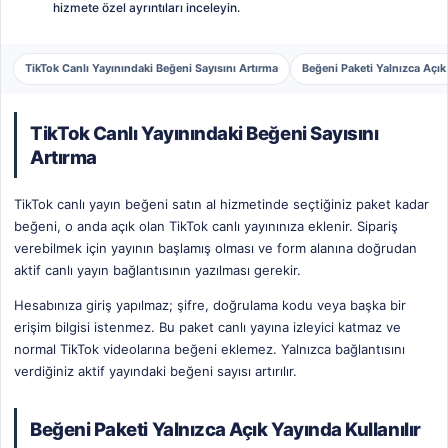
hizmete özel ayrıntıları inceleyin.
TikTok Canlı Yayınındaki Beğeni Sayısını Artırma
Beğeni Paketi Yalnızca Açık 
TikTok Canlı Yayınındaki Beğeni Sayısını
Artırma
TikTok canlı yayın beğeni satın al hizmetinde seçtiğiniz paket kadar
beğeni, o anda açık olan TikTok canlı yayınınıza eklenir. Sipariş
verebilmek için yayının başlamış olması ve form alanına doğrudan
aktif canlı yayın bağlantısının yazılması gerekir.
Hesabınıza giriş yapılmaz; şifre, doğrulama kodu veya başka bir
erişim bilgisi istenmez. Bu paket canlı yayına izleyici katmaz ve
normal TikTok videolarına beğeni eklemez. Yalnızca bağlantısını
verdiğiniz aktif yayındaki beğeni sayısı artırılır.
Beğeni Paketi Yalnızca Açık Yayında Kullanılır