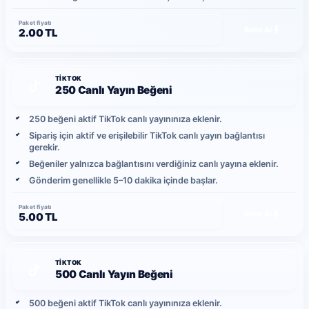
Paket fiyatı
Satın Al
2.00 TL
TIKTOK
250 Canlı Yayın Beğeni
250 beğeni aktif TikTok canlı yayınınıza eklenir.
Sipariş için aktif ve erişilebilir TikTok canlı yayın bağlantısı
gerekir.
Beğeniler yalnızca bağlantısını verdiğiniz canlı yayına eklenir.
Gönderim genellikle 5–10 dakika içinde başlar.
Paket fiyatı
Satın Al
5.00 TL
TIKTOK
500 Canlı Yayın Beğeni
500 beğeni aktif TikTok canlı yayınınıza eklenir.