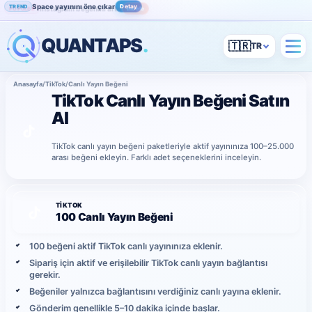
Space yayınını öne çıkar
Detay
TREND
Instagram beğenini artır
İncele
POPÜLER
QUANTAPS
.
🇹🇷
Anasayfa
/
TikTok
/
Canlı Yayın Beğeni
TikTok Canlı Yayın Beğeni Satın
Al
TikTok canlı yayın beğeni paketleriyle aktif yayınınıza 100–25.000
arası beğeni ekleyin. Farklı adet seçeneklerini inceleyin.
TIKTOK
100 Canlı Yayın Beğeni
100 beğeni aktif TikTok canlı yayınınıza eklenir.
Sipariş için aktif ve erişilebilir TikTok canlı yayın bağlantısı
gerekir.
Beğeniler yalnızca bağlantısını verdiğiniz canlı yayına eklenir.
Gönderim genellikle 5–10 dakika içinde başlar.