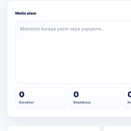
Metin alanı
0
0
Karakter
Boşluksuz
K