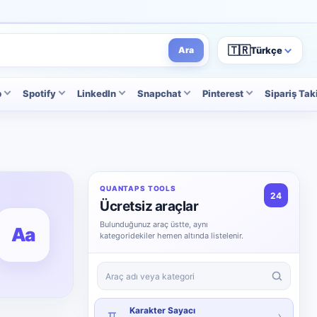
🇹🇷
Türkçe
Ara
p
Spotify
LinkedIn
Snapchat
Pinterest
Sipariş Tak
QUANTAPS TOOLS
24
Ücretsiz araçlar
Bulunduğunuz araç üstte, aynı
Aa
kategoridekiler hemen altında listelenir.
Ücretsiz araçlarda ara
Karakter Sayacı
›