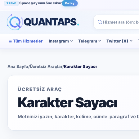
Space yayınını öne çıkar
TREND
Detay
Instagram beğenini artır
POPÜLER
İncele
QUANTAPS
.
Tüm Hizmetler
Instagram
Telegram
Twitter (X)
Ana Sayfa
/
Ücretsiz Araçlar
/
Karakter Sayacı
ÜCRETSIZ ARAÇ
Karakter Sayacı
Metninizi yazın; karakter, kelime, cümle, paragraf ve 