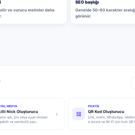
i
SEO başlığı
ilir ve vurucu metinler daha
Genelde 50–60 karakter aralığ
r.
görünür.
r
YAL MEDYA
PRATIK
illi Nick Oluşturucu
QR Kod Oluşturucu
›
anıcı adı, bio veya oyun nickleri
Link, metin, WhatsApp, telefo
 şekilli ve sembollü yazı
e-posta ve Wi-Fi için hızlı QR
asyonları üretir.
üretir.