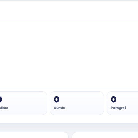
0
0
0
elime
Cümle
Paragraf