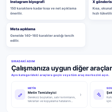
Instagram biyografi
X gönderis
150 karaktere kadar kısa ve net açıklama
Kısa, okunab
önerilir.
hızlı tüketili
Meta açıklama
Genelde 140–160 karakter aralığı tercih
edilir.
SIRADAKI ADIM
Çalışmanıza uygun diğer araçla
Aynı kategorideki araçlara geçin veya tüm araç merkezini açın.
METIN
SOS
Metin Temizleyici
Şek
›
Gereksiz boşlukları, satır kırılımlarını,
Kull
tekrarları ve kopyalama hatalarını
için
temizler.
vary