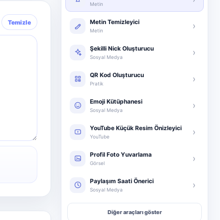
Metin
Metin Temizleyici
Temizle
›
Metin
Şekilli Nick Oluşturucu
›
Sosyal Medya
QR Kod Oluşturucu
›
Pratik
Emoji Kütüphanesi
›
Sosyal Medya
YouTube Küçük Resim Önizleyici
›
YouTube
Profil Foto Yuvarlama
›
Görsel
Paylaşım Saati Önerici
›
Sosyal Medya
Diğer araçları göster