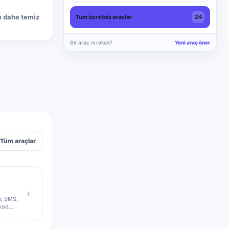
ı daha temiz
Tüm ücretsiz araçlar
24
Bir araç mı eksik?
Yeni araç öner
Tüm araçlar
›
n, SMS,
 kod