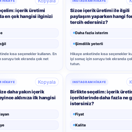
Kopyala
K
M HIKAYE
INSTAGRAM HIKAYE
eçelim: içerik üretimi
Sizce içerik üretimi ile ilgili
 en çok hangisi ilginizi
paylaşım yaparken hangi fo
tercih edersiniz?
le
Daha fazla isterim
eğil
Şimdilik yeterli
inde kısa seçenekler kullanın. En
Hikaye anketinde kısa seçenekler ku
in soruyu tek ekranda çok net
iyi sonuç için soruyu tek ekranda ço
tutun.
Kopyala
K
M HIKAYE
INSTAGRAM HIKAYE
ize daha yakın içerik
Birlikte seçelim: içerik üret
eyince aklınıza ilk hangisi
içeriklerinde daha fazla ne
istersiniz?
layan
Fiyat
iye
Kalite