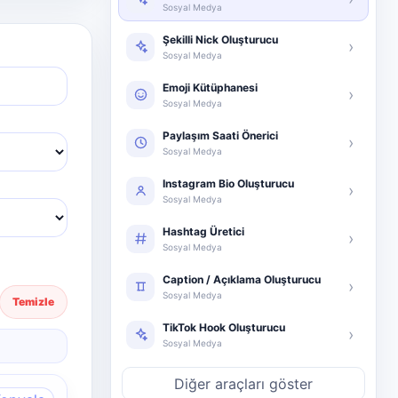
Sosyal Medya
Şekilli Nick Oluşturucu
›
Sosyal Medya
Emoji Kütüphanesi
›
Sosyal Medya
Paylaşım Saati Önerici
›
Sosyal Medya
Instagram Bio Oluşturucu
›
Sosyal Medya
Hashtag Üretici
›
Sosyal Medya
Caption / Açıklama Oluşturucu
›
Sosyal Medya
Temizle
TikTok Hook Oluşturucu
›
Sosyal Medya
Diğer araçları göster