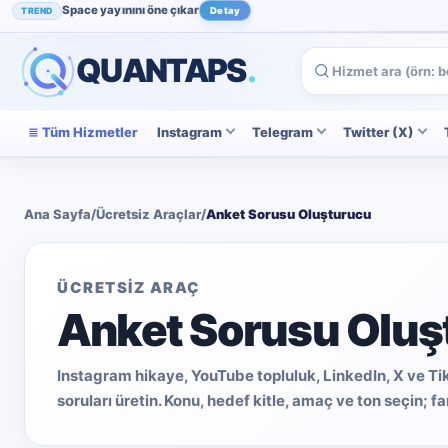
Space yayınını öne çıkar
TREND
Detay
Instagram beğenini artır
POPÜLER
İncele
QUANTAPS
.
Tüm Hizmetler
Instagram
Telegram
Twitter (X)
Ana Sayfa
/
Ücretsiz Araçlar
/
Anket Sorusu Oluşturucu
ÜCRETSİZ ARAÇ
Anket Sorusu Oluş
Instagram hikaye, YouTube topluluk, LinkedIn, X ve Tik
soruları üretin. Konu, hedef kitle, amaç ve ton seçin; far