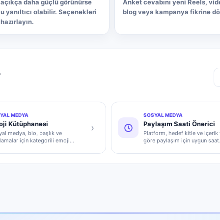
 açıkça daha güçlü görünürse
Anket cevabını yeni Reels, vid
 yanıltıcı olabilir. Seçenekleri
blog veya kampanya fikrine dö
hazırlayın.
r
YAL MEDYA
SOSYAL MEDYA
ji Kütüphanesi
Paylaşım Saati Önerici
›
al medya, bio, başlık ve
Platform, hedef kitle ve içerik
lamalar için kategorili emoji
göre paylaşım için uygun saat
ksiyonu sunar.
aralıklarını önerir.