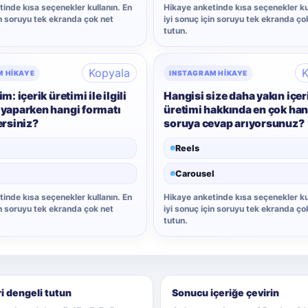
inde kısa seçenekler kullanın. En
Hikaye anketinde kısa seçenekler ku
in soruyu tek ekranda çok net
iyi sonuç için soruyu tek ekranda ço
tutun.
Kopyala
K
M HIKAYE
INSTAGRAM HIKAYE
m: içerik üretimi ile ilgili
Hangisi size daha yakın içer
 yaparken hangi formatı
üretimi hakkında en çok han
ersiniz?
soruya cevap arıyorsunuz?
Reels
Carousel
inde kısa seçenekler kullanın. En
Hikaye anketinde kısa seçenekler ku
in soruyu tek ekranda çok net
iyi sonuç için soruyu tek ekranda ço
tutun.
i dengeli tutun
Sonucu içeriğe çevirin