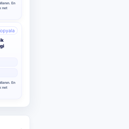
llanın. En
k net
opyala
ik
gi
llanın. En
k net