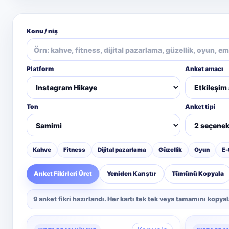
Konu / niş
Platform
Anket amacı
Ton
Anket tipi
Kahve
Fitness
Dijital pazarlama
Güzellik
Oyun
E-
Anket Fikirleri Üret
Yeniden Karıştır
Tümünü Kopyala
9 anket fikri hazırlandı. Her kartı tek tek veya tamamını kopyal