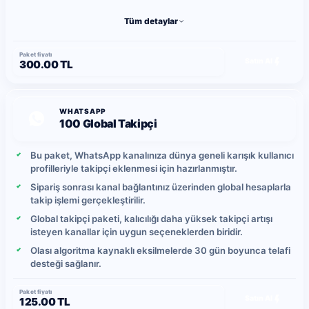
uygundur.
Tüm detaylar
Gönderimler kontrollü şekilde ilerletilir ve günlük takipçi
yükleme hızı yoğunluğa bağlı olarak ortalama 5-10 takipçi
arasında değişebilir.
Paket fiyatı
Satın Al
300.00 TL
Yerel kullanıcı hareketlerine bağlı olarak zaman içinde
takip bırakma durumu oluşabileceğinden, daha yüksek
kalıcılık isteyen kullanıcılar global takipçi paketlerini tercih
edebilir.
WHATSAPP
100 Global Takipçi
Bu paket, WhatsApp kanalınıza dünya geneli karışık kullanıcı
profilleriyle takipçi eklenmesi için hazırlanmıştır.
Sipariş sonrası kanal bağlantınız üzerinden global hesaplarla
takip işlemi gerçekleştirilir.
Global takipçi paketi, kalıcılığı daha yüksek takipçi artışı
isteyen kanallar için uygun seçeneklerden biridir.
Olası algoritma kaynaklı eksilmelerde 30 gün boyunca telafi
desteği sağlanır.
Paket fiyatı
Satın Al
125.00 TL