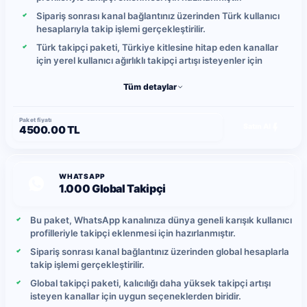
Sipariş sonrası kanal bağlantınız üzerinden Türk kullanıcı
hesaplarıyla takip işlemi gerçekleştirilir.
Türk takipçi paketi, Türkiye kitlesine hitap eden kanallar
için yerel kullanıcı ağırlıklı takipçi artışı isteyenler için
uygundur.
Tüm detaylar
Gönderimler kontrollü şekilde ilerletilir ve günlük takipçi
yükleme hızı yoğunluğa bağlı olarak ortalama 5-10 takipçi
arasında değişebilir.
Paket fiyatı
Satın Al
4500.00 TL
Yerel kullanıcı hareketlerine bağlı olarak zaman içinde
takip bırakma durumu oluşabileceğinden, daha yüksek
kalıcılık isteyen kullanıcılar global takipçi paketlerini tercih
edebilir.
WHATSAPP
1.000 Global Takipçi
Bu paket, WhatsApp kanalınıza dünya geneli karışık kullanıcı
profilleriyle takipçi eklenmesi için hazırlanmıştır.
Sipariş sonrası kanal bağlantınız üzerinden global hesaplarla
takip işlemi gerçekleştirilir.
Global takipçi paketi, kalıcılığı daha yüksek takipçi artışı
isteyen kanallar için uygun seçeneklerden biridir.