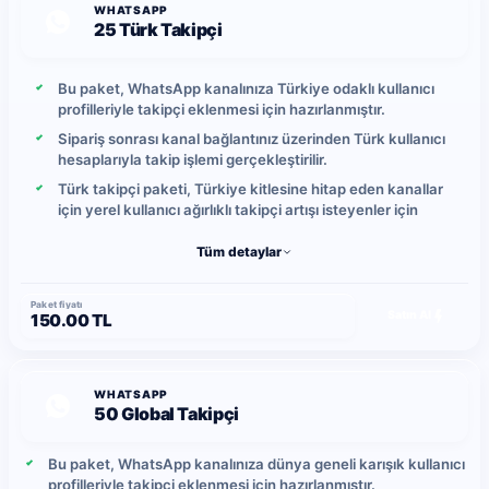
WHATSAPP
25 Türk Takipçi
Bu paket, WhatsApp kanalınıza Türkiye odaklı kullanıcı
profilleriyle takipçi eklenmesi için hazırlanmıştır.
Sipariş sonrası kanal bağlantınız üzerinden Türk kullanıcı
hesaplarıyla takip işlemi gerçekleştirilir.
Türk takipçi paketi, Türkiye kitlesine hitap eden kanallar
için yerel kullanıcı ağırlıklı takipçi artışı isteyenler için
uygundur.
Tüm detaylar
Gönderimler kontrollü şekilde ilerletilir ve günlük takipçi
yükleme hızı yoğunluğa bağlı olarak ortalama 5-10 takipçi
arasında değişebilir.
Paket fiyatı
Satın Al
150.00 TL
Yerel kullanıcı hareketlerine bağlı olarak zaman içinde
takip bırakma durumu oluşabileceğinden, daha yüksek
kalıcılık isteyen kullanıcılar global takipçi paketlerini tercih
edebilir.
WHATSAPP
50 Global Takipçi
Bu paket, WhatsApp kanalınıza dünya geneli karışık kullanıcı
profilleriyle takipçi eklenmesi için hazırlanmıştır.