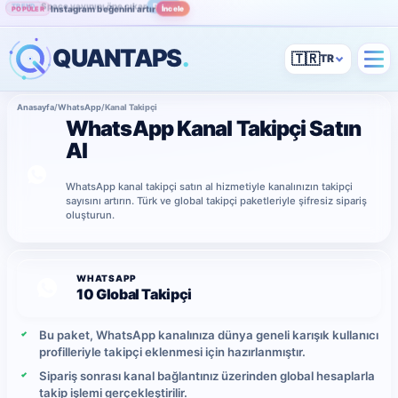
Instagram beğenini artır
İncele
POPÜLER
QUANTAPS
.
🇹🇷
Anasayfa
/
WhatsApp
/
Kanal Takipçi
WhatsApp Kanal Takipçi Satın
Al
WhatsApp kanal takipçi satın al hizmetiyle kanalınızın takipçi
sayısını artırın. Türk ve global takipçi paketleriyle şifresiz sipariş
oluşturun.
WHATSAPP
10 Global Takipçi
Bu paket, WhatsApp kanalınıza dünya geneli karışık kullanıcı
profilleriyle takipçi eklenmesi için hazırlanmıştır.
Sipariş sonrası kanal bağlantınız üzerinden global hesaplarla
takip işlemi gerçekleştirilir.