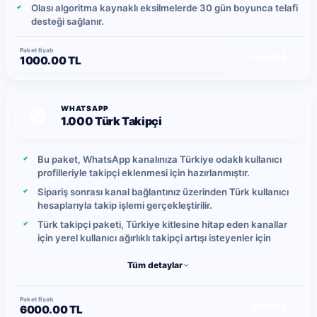
Olası algoritma kaynaklı eksilmelerde 30 gün boyunca telafi
desteği sağlanır.
Paket fiyatı
Satın Al
1000.00 TL
WHATSAPP
1.000 Türk Takipçi
Bu paket, WhatsApp kanalınıza Türkiye odaklı kullanıcı
profilleriyle takipçi eklenmesi için hazırlanmıştır.
Sipariş sonrası kanal bağlantınız üzerinden Türk kullanıcı
hesaplarıyla takip işlemi gerçekleştirilir.
Türk takipçi paketi, Türkiye kitlesine hitap eden kanallar
için yerel kullanıcı ağırlıklı takipçi artışı isteyenler için
uygundur.
Tüm detaylar
Gönderimler kontrollü şekilde ilerletilir ve günlük takipçi
yükleme hızı yoğunluğa bağlı olarak ortalama 5-10 takipçi
arasında değişebilir.
Paket fiyatı
Satın Al
6000.00 TL
Yerel kullanıcı hareketlerine bağlı olarak zaman içinde