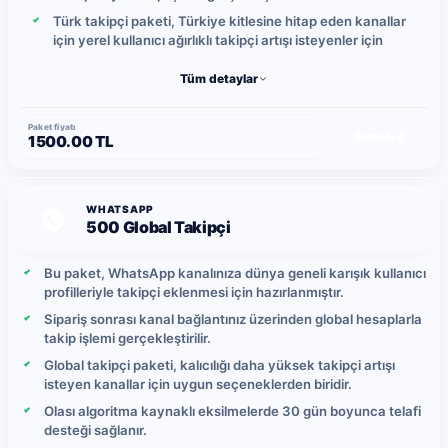
Türk takipçi paketi, Türkiye kitlesine hitap eden kanallar
için yerel kullanıcı ağırlıklı takipçi artışı isteyenler için
uygundur.
Tüm detaylar
Gönderimler kontrollü şekilde ilerletilir ve günlük takipçi
yükleme hızı yoğunluğa bağlı olarak ortalama 5-10 takipçi
arasında değişebilir.
Paket fiyatı
Satın Al
1500.00 TL
Yerel kullanıcı hareketlerine bağlı olarak zaman içinde
takip bırakma durumu oluşabileceğinden, daha yüksek
kalıcılık isteyen kullanıcılar global takipçi paketlerini tercih
edebilir.
WHATSAPP
500 Global Takipçi
Bu paket, WhatsApp kanalınıza dünya geneli karışık kullanıcı
profilleriyle takipçi eklenmesi için hazırlanmıştır.
Sipariş sonrası kanal bağlantınız üzerinden global hesaplarla
takip işlemi gerçekleştirilir.
Global takipçi paketi, kalıcılığı daha yüksek takipçi artışı
isteyen kanallar için uygun seçeneklerden biridir.
Olası algoritma kaynaklı eksilmelerde 30 gün boyunca telafi
desteği sağlanır.