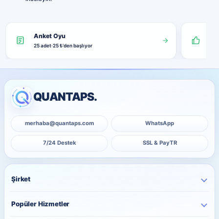
Anket Oyu
Gön
25 adet
·
25 ₺'den başlıyor
10 
QUANTAPS.
merhaba@quantaps.com
WhatsApp
7/24 Destek
SSL & PayTR
Şirket
Ana Sayfa
Popüler Hizmetler
Kurumsal