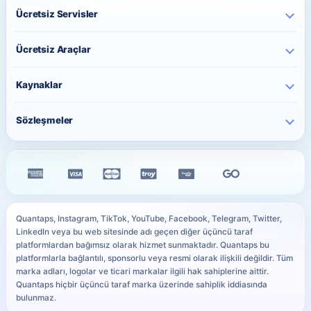
Instagram Hizmetleri
Hakkımızda
Ücretsiz Servisler
TikTok Hizmetleri
İletişim
Ücretsiz Instagram Takipçi
YouTube Hizmetleri
Ücretsiz Araçlar
Fiyatlar
Ücretsiz Instagram Beğeni
Telegram Hizmetleri
Toplu Sipariş
Paylaşım Saati Önerici
Ücretsiz Instagram İzlenme
Kaynaklar
Twitter Hizmetleri
Sipariş Takip
Karakter Sayacı
Ücretsiz TikTok Takipçi
Facebook Hizmetleri
Blog
QR Kod Oluşturucu
Sözleşmeler
Ücretsiz TikTok Beğeni
Kick Hizmetleri
Sıkça Sorulan Sorular
Instagram Bio Oluşturucu
Ücretsiz TikTok İzlenme
Gizlilik Sözleşmesi
WhatsApp Hizmetleri
Siteyi iPhone Ana Ekrana Ekle
Caption Oluşturucu
Ücretsiz YouTube Abone
Mesafeli Satış Sözleşmesi
Tüm Hizmetler
PayTR Ödeme Rehberi
Resim Boyutu Küçültme
Ücretsiz Telegram Üye
İade & İptal Politikası
Ödeme Yöntemleri
YouTube Küçük Resim Önizleyici
Tüm Ücretsiz Servisler
Çerez Politikası
Kullanıcı Site Haritası
WhatsApp Link Oluşturucu
Quantaps, Instagram, TikTok, YouTube, Facebook, Telegram, Twitter,
KVKK Aydınlatma Metni
LinkedIn veya bu web sitesinde adı geçen diğer üçüncü taraf
Sosyal Medya Sözlüğü
Tüm Ücretsiz Araçlar
platformlardan bağımsız olarak hizmet sunmaktadır. Quantaps bu
SLA
platformlarla bağlantılı, sponsorlu veya resmi olarak ilişkili değildir. Tüm
marka adları, logolar ve ticari markalar ilgili hak sahiplerine aittir.
Quantaps hiçbir üçüncü taraf marka üzerinde sahiplik iddiasında
bulunmaz.