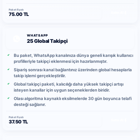
yükleme hızı yoğunluğa bağlı olarak ortalama 5-10 takipçi
arasında değişebilir.
Paket fiyatı
Satın Al
75.00 TL
Yerel kullanıcı hareketlerine bağlı olarak zaman içinde
takip bırakma durumu oluşabileceğinden, daha yüksek
kalıcılık isteyen kullanıcılar global takipçi paketlerini tercih
edebilir.
WHATSAPP
25 Global Takipçi
Bu paket, WhatsApp kanalınıza dünya geneli karışık kullanıcı
profilleriyle takipçi eklenmesi için hazırlanmıştır.
Sipariş sonrası kanal bağlantınız üzerinden global hesaplarla
takip işlemi gerçekleştirilir.
Global takipçi paketi, kalıcılığı daha yüksek takipçi artışı
isteyen kanallar için uygun seçeneklerden biridir.
Olası algoritma kaynaklı eksilmelerde 30 gün boyunca telafi
desteği sağlanır.
Paket fiyatı
Satın Al
37.50 TL