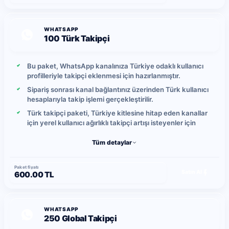
WHATSAPP
100 Türk Takipçi
Bu paket, WhatsApp kanalınıza Türkiye odaklı kullanıcı
profilleriyle takipçi eklenmesi için hazırlanmıştır.
Sipariş sonrası kanal bağlantınız üzerinden Türk kullanıcı
hesaplarıyla takip işlemi gerçekleştirilir.
Türk takipçi paketi, Türkiye kitlesine hitap eden kanallar
için yerel kullanıcı ağırlıklı takipçi artışı isteyenler için
uygundur.
Tüm detaylar
Gönderimler kontrollü şekilde ilerletilir ve günlük takipçi
yükleme hızı yoğunluğa bağlı olarak ortalama 5-10 takipçi
arasında değişebilir.
Paket fiyatı
Satın Al
600.00 TL
Yerel kullanıcı hareketlerine bağlı olarak zaman içinde
takip bırakma durumu oluşabileceğinden, daha yüksek
kalıcılık isteyen kullanıcılar global takipçi paketlerini tercih
edebilir.
WHATSAPP
250 Global Takipçi