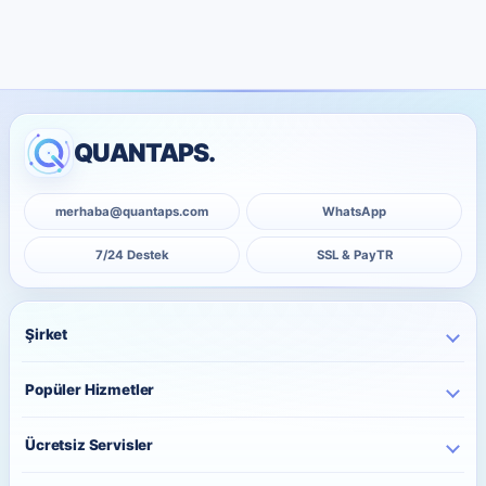
QUANTAPS.
merhaba@quantaps.com
WhatsApp
7/24 Destek
SSL & PayTR
Şirket
Ana Sayfa
Popüler Hizmetler
Kurumsal
Instagram Hizmetleri
Hakkımızda
Ücretsiz Servisler
TikTok Hizmetleri
İletişim
Ücretsiz Instagram Takipçi