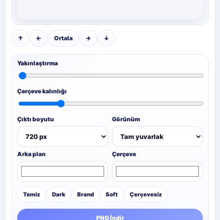
↑
←
Ortala
→
↓
Yakınlaştırma
Çerçeve kalınlığı
Çıktı boyutu
Görünüm
Arka plan
Çerçeve
Temiz
Dark
Brand
Soft
Çerçevesiz
PNG İndir