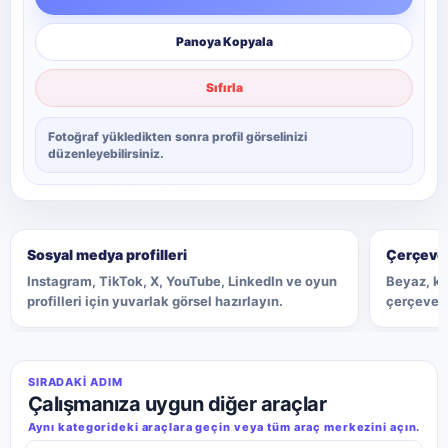
Panoya Kopyala
Sıfırla
Fotoğraf yükledikten sonra profil görselinizi
düzenleyebilirsiniz.
Sosyal medya profilleri
Çerçevel
Instagram, TikTok, X, YouTube, LinkedIn ve oyun
Beyaz, k
profilleri için yuvarlak görsel hazırlayın.
çerçeveyl
SIRADAKI ADIM
Çalışmanıza uygun diğer araçlar
Aynı kategorideki araçlara geçin veya tüm araç merkezini açın.