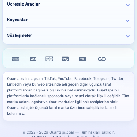
YouTube Hizmetleri
Ücretsiz Araçlar
Fiyatlar
Ücretsiz Instagram Beğeni
Telegram Hizmetleri
Toplu Sipariş
Paylaşım Saati Önerici
Ücretsiz Instagram İzlenme
Kaynaklar
Twitter Hizmetleri
Sipariş Takip
Karakter Sayacı
Ücretsiz TikTok Takipçi
Facebook Hizmetleri
Blog
QR Kod Oluşturucu
Sözleşmeler
Ücretsiz TikTok Beğeni
Kick Hizmetleri
Sıkça Sorulan Sorular
Instagram Bio Oluşturucu
Ücretsiz TikTok İzlenme
Gizlilik Sözleşmesi
WhatsApp Hizmetleri
Siteyi iPhone Ana Ekrana Ekle
Caption Oluşturucu
Ücretsiz YouTube Abone
Mesafeli Satış Sözleşmesi
Tüm Hizmetler
PayTR Ödeme Rehberi
Resim Boyutu Küçültme
Ücretsiz Telegram Üye
İade & İptal Politikası
Ödeme Yöntemleri
YouTube Küçük Resim Önizleyici
Tüm Ücretsiz Servisler
Çerez Politikası
Kullanıcı Site Haritası
WhatsApp Link Oluşturucu
Quantaps, Instagram, TikTok, YouTube, Facebook, Telegram, Twitter,
KVKK Aydınlatma Metni
LinkedIn veya bu web sitesinde adı geçen diğer üçüncü taraf
Sosyal Medya Sözlüğü
Tüm Ücretsiz Araçlar
platformlardan bağımsız olarak hizmet sunmaktadır. Quantaps bu
SLA
platformlarla bağlantılı, sponsorlu veya resmi olarak ilişkili değildir. Tüm
marka adları, logolar ve ticari markalar ilgili hak sahiplerine aittir.
Quantaps hiçbir üçüncü taraf marka üzerinde sahiplik iddiasında
bulunmaz.
© 2022 -
2026
Quantaps.com — Tüm hakları saklıdır.