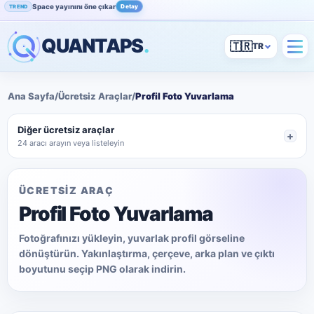
Space yayınını öne çıkar
Detay
TREND
Instagram beğenini artır
İncele
POPÜLER
QUANTAPS
.
🇹🇷
Ana Sayfa
/
Ücretsiz Araçlar
/
Profil Foto Yuvarlama
Diğer ücretsiz araçlar
24 aracı arayın veya listeleyin
ÜCRETSİZ ARAÇ
Profil Foto Yuvarlama
Fotoğrafınızı yükleyin, yuvarlak profil görseline
dönüştürün. Yakınlaştırma, çerçeve, arka plan ve çıktı
boyutunu seçip PNG olarak indirin.