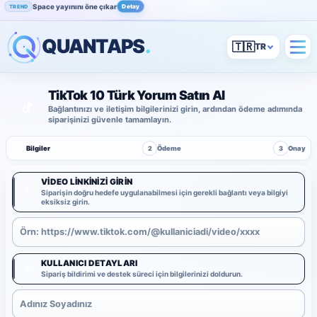
Space yayınını öne çıkar
Detay
TREND
QUANTAPS
.
🇹🇷
TikTok 10 Türk Yorum Satın Al
Bağlantınızı ve iletişim bilgilerinizi girin, ardından ödeme adımında
siparişinizi güvenle tamamlayın.
1
Bilgiler
2
Ödeme
3
Onay
VIDEO LINKINIZI GIRIN
1
Siparişin doğru hedefe uygulanabilmesi için gerekli bağlantı veya bilgiyi
eksiksiz girin.
KULLANICI DETAYLARI
2
Sipariş bildirimi ve destek süreci için bilgilerinizi doldurun.