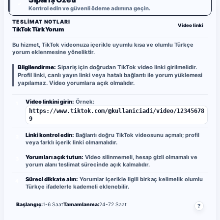
✓
Kontrol edin ve güvenli ödeme adımına geçin.
TESLIMAT NOTLARI
Video linki
TikTok Türk Yorum
Bu hizmet, TikTok videonuza içerikle uyumlu kısa ve olumlu Türkçe
yorum eklenmesine yöneliktir.
Bilgilendirme:
Sipariş için doğrudan TikTok video linki girilmelidir.
Profil linki, canlı yayın linki veya hatalı bağlantı ile yorum yüklemesi
yapılamaz. Video yorumlara açık olmalıdır.
Video linkini girin:
Örnek:
1
https://www.tiktok.com/@kullaniciadi/video/12345678
9
Linki kontrol edin:
Bağlantı doğru TikTok videosunu açmalı; profil
2
veya farklı içerik linki olmamalıdır.
Yorumları açık tutun:
Video silinmemeli, hesap gizli olmamalı ve
3
yorum alanı teslimat sürecinde açık kalmalıdır.
Süreci dikkate alın:
Yorumlar içerikle ilgili birkaç kelimelik olumlu
4
Türkçe ifadelerle kademeli eklenebilir.
Başlangıç:
1-6 Saat
Tamamlanma:
24-72 Saat
?