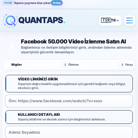
Space yayınını öne çıkar
Detay
TREND
QUANTAPS
.
🇹🇷
Facebook 50.000 Video İzlenme Satın Al
Bağlantınızı ve iletişim bilgilerinizi girin, ardından ödeme adımında
siparişinizi güvenle tamamlayın.
1
Bilgiler
2
Ödeme
3
Onay
VIDEO LINKINIZI GIRIN
1
Siparişin doğru hedefe uygulanabilmesi için gerekli bağlantı veya bilgiyi
eksiksiz girin.
KULLANICI DETAYLARI
2
Sipariş bildirimi ve destek süreci için bilgilerinizi doldurun.