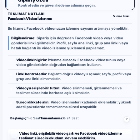
✓
Kontrol edin ve güvenli ödeme adımına geçin.
TESLIMAT NOTLARI
Video linki
Facebook Video İzlenme
Bu hizmet, Facebook videonuzun izlenme sayısını artırmaya yöneliktir.
Bilgilendirme:
Sipariş için doğrudan Facebook video veya video
gönderisi linki girilmelidir. Profil, sayfa ana linki, grup ana linki veya
hatalı bağlantı ile video izlenme yüklemesi yapılamaz.
Video linkini girin:
İzlenme alınacak Facebook videosunun veya
1
video gönderisinin doğrudan bağlantısını kullanın.
Linki kontrol edin:
Bağlantı doğru videoyu açmalı; sayfa, profil veya
2
grup ana linki olmamalıdır.
Videoyu erişilebilir tutun:
Video silinmemeli, gizlenmemeli ve
3
teslimat sürecinde herkese açık kalmalıdır.
Süreci dikkate alın:
Video izlenmeleri kademeli eklenebilir; yüksek
4
adetli paketlerde tamamlanma süresi uzayabilir.
Başlangıç:
1-6 Saat
Tamamlanma:
6-24 Saat
?
Video linki, erişilebilir video şartı ve Facebook video izlenme
teslimat sürecini okudum; devam edebilirim.