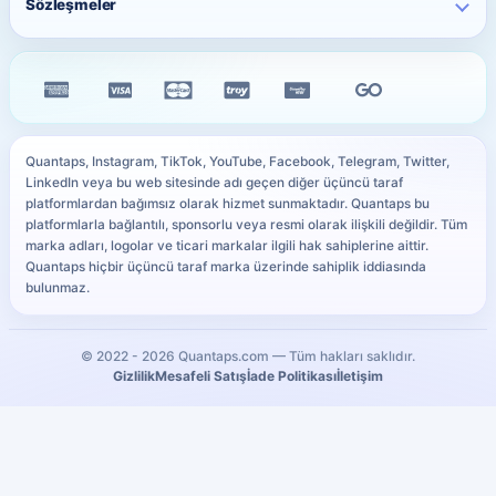
arasındaki Stars adedini seçin.
Sözleşmeler
Ücretsiz TikTok Beğeni
Kick Hizmetleri
Sıkça Sorulan Sorular
Instagram Bio Oluşturucu
Ücretsiz TikTok İzlenme
Gizlilik Sözleşmesi
WhatsApp Hizmetleri
Siteyi iPhone Ana Ekrana Ekle
Caption Oluşturucu
Ücretsiz YouTube Abone
Mesafeli Satış Sözleşmesi
Tüm Hizmetler
PayTR Ödeme Rehberi
Resim Boyutu Küçültme
Ücretsiz Telegram Üye
İade & İptal Politikası
Ödeme Yöntemleri
YouTube Küçük Resim Önizleyici
Tüm Ücretsiz Servisler
Çerez Politikası
Kullanıcı Site Haritası
WhatsApp Link Oluşturucu
Quantaps, Instagram, TikTok, YouTube, Facebook, Telegram, Twitter,
KVKK Aydınlatma Metni
LinkedIn veya bu web sitesinde adı geçen diğer üçüncü taraf
Sosyal Medya Sözlüğü
Tüm Ücretsiz Araçlar
platformlardan bağımsız olarak hizmet sunmaktadır. Quantaps bu
SLA
platformlarla bağlantılı, sponsorlu veya resmi olarak ilişkili değildir. Tüm
marka adları, logolar ve ticari markalar ilgili hak sahiplerine aittir.
Quantaps hiçbir üçüncü taraf marka üzerinde sahiplik iddiasında
bulunmaz.
© 2022 -
2026
Quantaps.com — Tüm hakları saklıdır.
Gizlilik
Mesafeli Satış
İade Politikası
İletişim