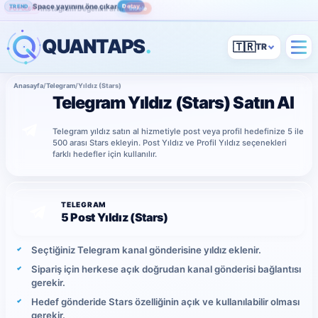
Space yayınını öne çıkar
Detay
TREND
Instagram beğenini artır
İncele
POPÜLER
QUANTAPS
.
🇹🇷
Anasayfa
/
Telegram
/
Yıldız (Stars)
Telegram Yıldız (Stars) Satın Al
Telegram yıldız satın al hizmetiyle post veya profil hedefinize 5 ile
500 arası Stars ekleyin. Post Yıldız ve Profil Yıldız seçenekleri
farklı hedefler için kullanılır.
TELEGRAM
5 Post Yıldız (Stars)
Seçtiğiniz Telegram kanal gönderisine yıldız eklenir.
Sipariş için herkese açık doğrudan kanal gönderisi bağlantısı
gerekir.
Hedef gönderide Stars özelliğinin açık ve kullanılabilir olması
gerekir.