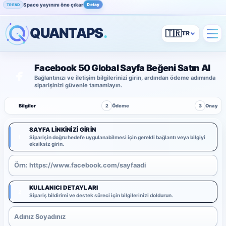
Space yayınını öne çıkar
Detay
TREND
QUANTAPS
.
🇹🇷
Facebook 50 Global Sayfa Beğeni Satın Al
Bağlantınızı ve iletişim bilgilerinizi girin, ardından ödeme adımında
siparişinizi güvenle tamamlayın.
1
Bilgiler
2
Ödeme
3
Onay
SAYFA LINKINIZI GIRIN
1
Siparişin doğru hedefe uygulanabilmesi için gerekli bağlantı veya bilgiyi
eksiksiz girin.
KULLANICI DETAYLARI
2
Sipariş bildirimi ve destek süreci için bilgilerinizi doldurun.