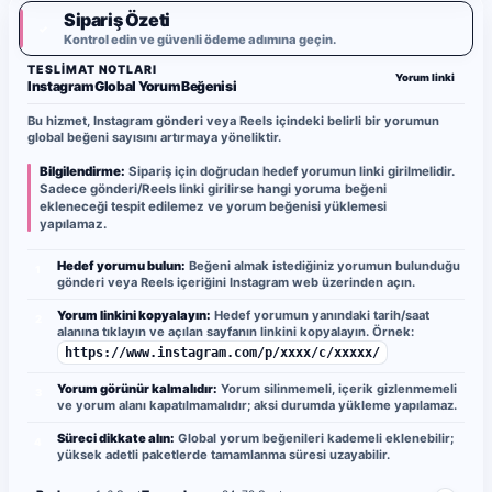
Sipariş Özeti
✓
Kontrol edin ve güvenli ödeme adımına geçin.
TESLIMAT NOTLARI
Yorum linki
Instagram Global Yorum Beğenisi
Bu hizmet, Instagram gönderi veya Reels içindeki belirli bir yorumun
global beğeni sayısını artırmaya yöneliktir.
Bilgilendirme:
Sipariş için doğrudan hedef yorumun linki girilmelidir.
Sadece gönderi/Reels linki girilirse hangi yoruma beğeni
ekleneceği tespit edilemez ve yorum beğenisi yüklemesi
yapılamaz.
Hedef yorumu bulun:
Beğeni almak istediğiniz yorumun bulunduğu
1
gönderi veya Reels içeriğini Instagram web üzerinden açın.
Yorum linkini kopyalayın:
Hedef yorumun yanındaki tarih/saat
2
alanına tıklayın ve açılan sayfanın linkini kopyalayın. Örnek:
https://www.instagram.com/p/xxxx/c/xxxxx/
Yorum görünür kalmalıdır:
Yorum silinmemeli, içerik gizlenmemeli
3
ve yorum alanı kapatılmamalıdır; aksi durumda yükleme yapılamaz.
Süreci dikkate alın:
Global yorum beğenileri kademeli eklenebilir;
4
yüksek adetli paketlerde tamamlanma süresi uzayabilir.