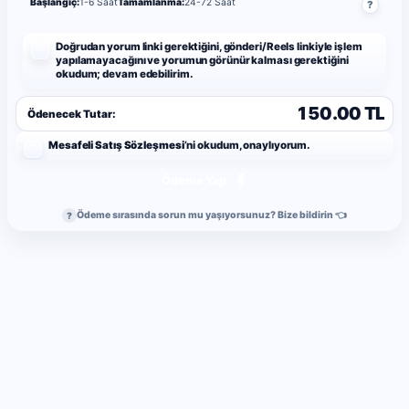
Başlangıç:
1-6 Saat
Tamamlanma:
24-72 Saat
?
Doğrudan yorum linki gerektiğini, gönderi/Reels linkiyle işlem
yapılamayacağını ve yorumun görünür kalması gerektiğini
okudum; devam edebilirim.
150.00 TL
Ödenecek Tutar:
Mesafeli Satış Sözleşmesi
’ni okudum, onaylıyorum.
Ödeme Yap
Ödeme sırasında sorun mu yaşıyorsunuz? Bize bildirin 👈