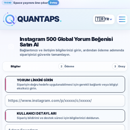
Space yayınını öne çıkar
Detay
TREND
QUANTAPS
.
🇹🇷
Instagram 500 Global Yorum Beğenisi
Satın Al
Bağlantınızı ve iletişim bilgilerinizi girin, ardından ödeme adımında
siparişinizi güvenle tamamlayın.
1
Bilgiler
2
Ödeme
3
Onay
YORUM LINKINI GIRIN
1
Siparişin doğru hedefe uygulanabilmesi için gerekli bağlantı veya bilgiyi
eksiksiz girin.
KULLANICI DETAYLARI
2
Sipariş bildirimi ve destek süreci için bilgilerinizi doldurun.