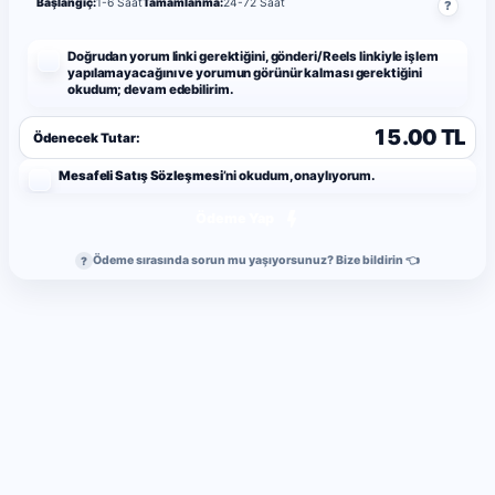
Başlangıç:
1-6 Saat
Tamamlanma:
24-72 Saat
?
Doğrudan yorum linki gerektiğini, gönderi/Reels linkiyle işlem
yapılamayacağını ve yorumun görünür kalması gerektiğini
okudum; devam edebilirim.
15.00 TL
Ödenecek Tutar:
Mesafeli Satış Sözleşmesi
’ni okudum, onaylıyorum.
Ödeme Yap
Ödeme sırasında sorun mu yaşıyorsunuz? Bize bildirin 👈