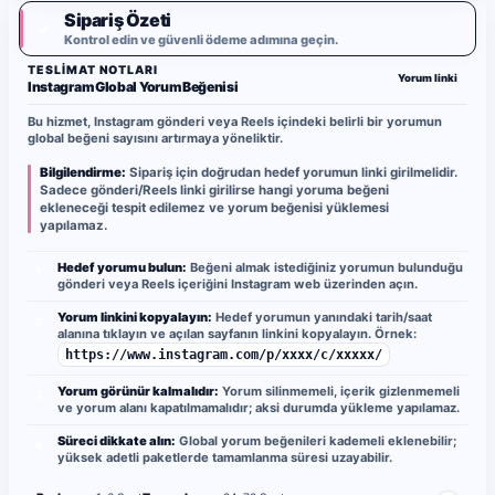
Sipariş Özeti
✓
Kontrol edin ve güvenli ödeme adımına geçin.
TESLIMAT NOTLARI
Yorum linki
Instagram Global Yorum Beğenisi
Bu hizmet, Instagram gönderi veya Reels içindeki belirli bir yorumun
global beğeni sayısını artırmaya yöneliktir.
Bilgilendirme:
Sipariş için doğrudan hedef yorumun linki girilmelidir.
Sadece gönderi/Reels linki girilirse hangi yoruma beğeni
ekleneceği tespit edilemez ve yorum beğenisi yüklemesi
yapılamaz.
Hedef yorumu bulun:
Beğeni almak istediğiniz yorumun bulunduğu
1
gönderi veya Reels içeriğini Instagram web üzerinden açın.
Yorum linkini kopyalayın:
Hedef yorumun yanındaki tarih/saat
2
alanına tıklayın ve açılan sayfanın linkini kopyalayın. Örnek:
https://www.instagram.com/p/xxxx/c/xxxxx/
Yorum görünür kalmalıdır:
Yorum silinmemeli, içerik gizlenmemeli
3
ve yorum alanı kapatılmamalıdır; aksi durumda yükleme yapılamaz.
Süreci dikkate alın:
Global yorum beğenileri kademeli eklenebilir;
4
yüksek adetli paketlerde tamamlanma süresi uzayabilir.