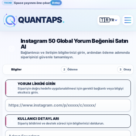
Space yayınını öne çıkar
Detay
TREND
QUANTAPS
.
🇹🇷
Instagram 50 Global Yorum Beğenisi Satın
Al
Bağlantınızı ve iletişim bilgilerinizi girin, ardından ödeme adımında
siparişinizi güvenle tamamlayın.
1
Bilgiler
2
Ödeme
3
Onay
YORUM LINKINI GIRIN
1
Siparişin doğru hedefe uygulanabilmesi için gerekli bağlantı veya bilgiyi
eksiksiz girin.
KULLANICI DETAYLARI
2
Sipariş bildirimi ve destek süreci için bilgilerinizi doldurun.