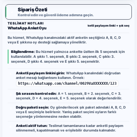
Sipariş Özeti
✓
Kontrol edin ve güvenli ödeme adımına geçin.
TESLIMAT NOTLARI
Anketli paylaşım linki + şık seçimi
WhatsApp Anket Oyu
Bu hizmet, WhatsApp kanalınızdaki aktif anketin seçtiğiniz A, B, C, D
veya E şıkkına oy desteği sağlamaya yöneliktir.
Bilgilendirme:
Bu hizmet yalnızca ankette üstten ilk 5 seçenek için
kullanılabilir. A şıkkı 1. seçenek, B şıkkı 2. seçenek, C şıkkı 3.
seçenek, D şıkkı 4. seçenek ve E şıkkı 5. seçenektir.
Anketli paylaşım linkini girin:
WhatsApp kanalındaki doğrudan
1
anket mesajı bağlantısını kullanın. Örnek:
https://whatsapp.com/channel/0029VaXXXXXXX/123
Şık sırasını kontrol edin:
A = 1. seçenek, B = 2. seçenek, C = 3.
2
seçenek, D = 4. seçenek, E = 5. seçenek olarak değerlendirilir.
Doğru paketi seçin:
Oy gönderilecek şık paket adındaki A, B, C, D
3
veya E seçimiyle belirlenir. Yanlış paket seçimi oyların farklı
seçeneğe yönlenmesine neden olabilir.
Anketi aktif tutun:
Teslimat tamamlanana kadar anketli paylaşım
4
silinmemeli, kapatılmamalı ve erişilebilir durumda kalmalıdır.