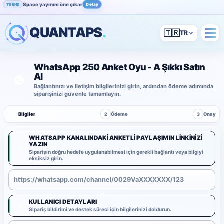
Space yayınını öne çıkar
Detay
TREND
QUANTAPS
.
🇹🇷
WhatsApp 250 Anket Oyu - A Şıkkı Satın
Al
Bağlantınızı ve iletişim bilgilerinizi girin, ardından ödeme adımında
siparişinizi güvenle tamamlayın.
1
Bilgiler
2
Ödeme
3
Onay
WHATSAPP KANALINDAKI ANKETLI PAYLAŞIMIN LINKINIZI
YAZIN
1
Siparişin doğru hedefe uygulanabilmesi için gerekli bağlantı veya bilgiyi
eksiksiz girin.
KULLANICI DETAYLARI
2
Sipariş bildirimi ve destek süreci için bilgilerinizi doldurun.