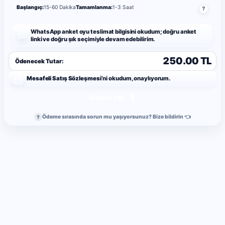
Başlangıç:
15-60 Dakika
Tamamlanma:
1-3 Saat
?
WhatsApp anket oyu teslimat bilgisini okudum; doğru anket
linki ve doğru şık seçimiyle devam edebilirim.
250.00 TL
Ödenecek Tutar:
Mesafeli Satış Sözleşmesi
’ni okudum, onaylıyorum.
Ödeme Yap
Ödeme sırasında sorun mu yaşıyorsunuz? Bize bildirin 👈