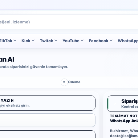
TikTok
Kick
Twitch
YouTube
Facebook
WhatsAp
ın Al
ımında siparişinizi güvenle tamamlayın.
2
Ödeme
 YAZIN
Sipariş
✓
iyi eksiksiz girin.
Kontrol e
TESLIMAT NOT
WhatsApp Ank
Bu hizmet, What
desteği sağlama