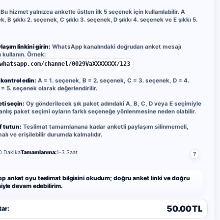
Bu hizmet yalnızca ankette üstten ilk 5 seçenek için kullanılabilir. A
k, B şıkkı 2. seçenek, C şıkkı 3. seçenek, D şıkkı 4. seçenek ve E şıkkı 5.
laşım linkini girin:
WhatsApp kanalındaki doğrudan anket mesajı
ı kullanın. Örnek:
whatsapp.com/channel/0029VaXXXXXXX/123
 kontrol edin:
A = 1. seçenek, B = 2. seçenek, C = 3. seçenek, D = 4.
= 5. seçenek olarak değerlendirilir.
ti seçin:
Oy gönderilecek şık paket adındaki A, B, C, D veya E seçimiyle
 Yanlış paket seçimi oyların farklı seçeneğe yönlenmesine neden olabilir.
f tutun:
Teslimat tamamlanana kadar anketli paylaşım silinmemeli,
lı ve erişilebilir durumda kalmalıdır.
0 Dakika
Tamamlanma:
1-3 Saat
?
 anket oyu teslimat bilgisini okudum; doğru anket linki ve doğru
iyle devam edebilirim.
50.00 TL
ar: