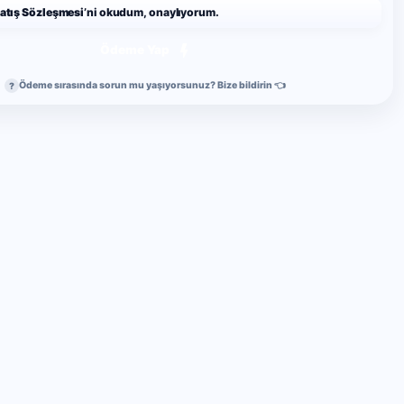
Satış Sözleşmesi
’ni okudum, onaylıyorum.
Ödeme Yap
Ödeme sırasında sorun mu yaşıyorsunuz? Bize bildirin 👈