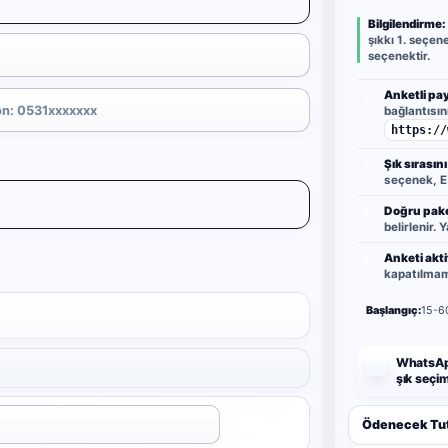
Bilgilendirme:
şıkkı 1. seçene
seçenektir.
Anketli pay
1
bağlantısın
https://
Şık sırasını
2
seçenek, E 
Doğru pake
3
belirlenir.
Anketi akti
4
kapatılmama
Başlangıç:
15-6
WhatsApp
şık seçim
Uygula
Ödenecek Tut