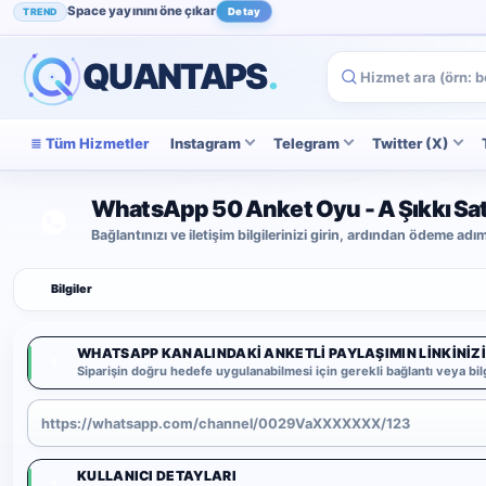
Space yayınını öne çıkar
TREND
Detay
Instagram beğenini artır
POPÜLER
İncele
QUANTAPS
.
Tüm Hizmetler
Instagram
Telegram
Twitter (X)
WhatsApp 50 Anket Oyu - A Şıkkı Sat
Bağlantınızı ve iletişim bilgilerinizi girin, ardından ödeme ad
1
Bilgiler
WHATSAPP KANALINDAKI ANKETLI PAYLAŞIMIN LINKINIZI
1
Siparişin doğru hedefe uygulanabilmesi için gerekli bağlantı veya bilg
KULLANICI DETAYLARI
2