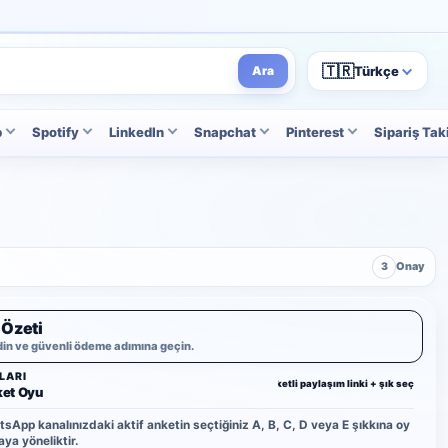
🇹🇷
Türkçe
Ara
p
Spotify
LinkedIn
Snapchat
Pinterest
Sipariş Tak
3
Onay
 Özeti
din ve güvenli ödeme adımına geçin.
LARI
Anketli paylaşım linki + şık seçimi
et Oyu
sApp kanalınızdaki aktif anketin seçtiğiniz A, B, C, D veya E şıkkına oy
ya yöneliktir.