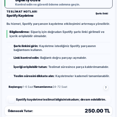
✓
Kontrol edin ve güvenli ödeme adımına geçin.
TESLIMAT NOTLARI
Şarkı linki
Spotify Kaydetme
Bu hizmet, Spotify parçanızın kaydetme etkileşimini artırmaya yöneliktir.
Bilgilendirme:
Sipariş için doğrudan Spotify şarkı linki girilmeli ve
içerik erişilebilir olmalıdır.
Şarkı linkini girin:
Kaydetme istediğiniz Spotify parçasının
1
bağlantısını kullanın.
Linki kontrol edin:
Bağlantı doğru parçayı açmalıdır.
2
İçeriği erişilebilir tutun:
Teslimat süresince parça kaldırılmamalıdır.
3
Teslim süresini dikkate alın:
Kaydetmeler kademeli tamamlanabilir.
4
Başlangıç:
1-6 Saat
Tamamlanma:
24-72 Saat
?
Spotify kaydetme teslimat bilgisini okudum; devam edebilirim.
250.00 TL
Ödenecek Tutar: