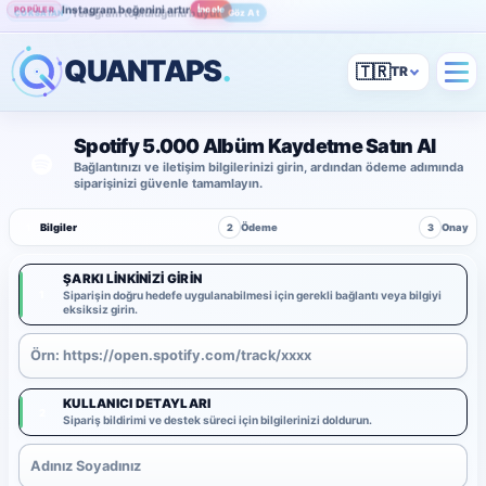
Instagram beğenini artır
İncele
POPÜLER
Telegram topluluğunu büyüt
Göz At
ÇOK SATAN
QUANTAPS
.
🇹🇷
Spotify 5.000 Albüm Kaydetme Satın Al
Bağlantınızı ve iletişim bilgilerinizi girin, ardından ödeme adımında
siparişinizi güvenle tamamlayın.
1
Bilgiler
2
Ödeme
3
Onay
ŞARKI LINKINIZI GIRIN
1
Siparişin doğru hedefe uygulanabilmesi için gerekli bağlantı veya bilgiyi
eksiksiz girin.
KULLANICI DETAYLARI
2
Sipariş bildirimi ve destek süreci için bilgilerinizi doldurun.