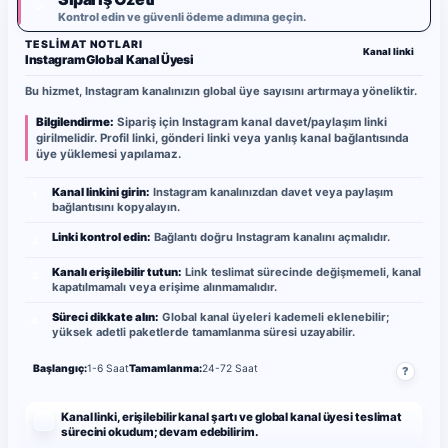
✓
Kontrol edin ve güvenli ödeme adımına geçin.
TESLIMAT NOTLARI
Kanal linki
Instagram Global Kanal Üyesi
Bu hizmet, Instagram kanalınızın global üye sayısını artırmaya yöneliktir.
Bilgilendirme:
Sipariş için Instagram kanal davet/paylaşım linki
girilmelidir. Profil linki, gönderi linki veya yanlış kanal bağlantısında
üye yüklemesi yapılamaz.
Kanal linkini girin:
Instagram kanalınızdan davet veya paylaşım
1
bağlantısını kopyalayın.
Linki kontrol edin:
Bağlantı doğru Instagram kanalını açmalıdır.
2
Kanalı erişilebilir tutun:
Link teslimat sürecinde değişmemeli, kanal
3
kapatılmamalı veya erişime alınmamalıdır.
Süreci dikkate alın:
Global kanal üyeleri kademeli eklenebilir;
4
yüksek adetli paketlerde tamamlanma süresi uzayabilir.
Başlangıç:
1-6 Saat
Tamamlanma:
24-72 Saat
?
Kanal linki, erişilebilir kanal şartı ve global kanal üyesi teslimat
sürecini okudum; devam edebilirim.