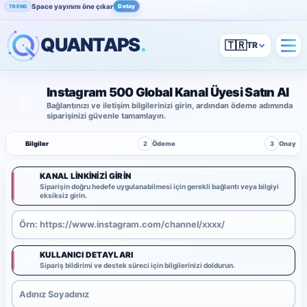
Space yayınını öne çıkar
Detay
TREND
QUANTAPS
.
🇹🇷
Instagram 500 Global Kanal Üyesi Satın Al
Bağlantınızı ve iletişim bilgilerinizi girin, ardından ödeme adımında
siparişinizi güvenle tamamlayın.
1
Bilgiler
2
Ödeme
3
Onay
KANAL LINKINIZI GIRIN
1
Siparişin doğru hedefe uygulanabilmesi için gerekli bağlantı veya bilgiyi
eksiksiz girin.
KULLANICI DETAYLARI
2
Sipariş bildirimi ve destek süreci için bilgilerinizi doldurun.