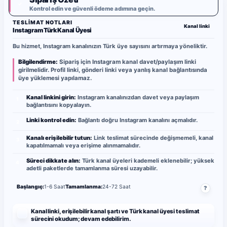
✓
Kontrol edin ve güvenli ödeme adımına geçin.
TESLIMAT NOTLARI
Kanal linki
Instagram Türk Kanal Üyesi
Bu hizmet, Instagram kanalınızın Türk üye sayısını artırmaya yöneliktir.
Bilgilendirme:
Sipariş için Instagram kanal davet/paylaşım linki
girilmelidir. Profil linki, gönderi linki veya yanlış kanal bağlantısında
üye yüklemesi yapılamaz.
Kanal linkini girin:
Instagram kanalınızdan davet veya paylaşım
1
bağlantısını kopyalayın.
Linki kontrol edin:
Bağlantı doğru Instagram kanalını açmalıdır.
2
Kanalı erişilebilir tutun:
Link teslimat sürecinde değişmemeli, kanal
3
kapatılmamalı veya erişime alınmamalıdır.
Süreci dikkate alın:
Türk kanal üyeleri kademeli eklenebilir; yüksek
4
adetli paketlerde tamamlanma süresi uzayabilir.
Başlangıç:
1-6 Saat
Tamamlanma:
24-72 Saat
?
Kanal linki, erişilebilir kanal şartı ve Türk kanal üyesi teslimat
sürecini okudum; devam edebilirim.