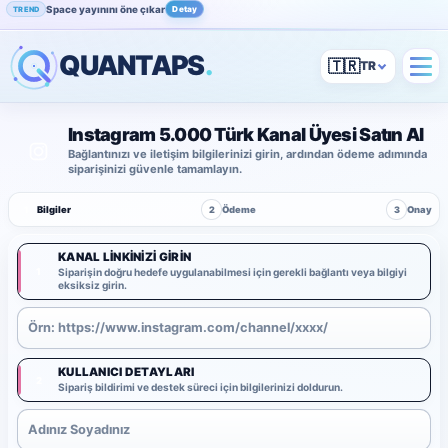
Space yayınını öne çıkar
Detay
TREND
QUANTAPS
.
🇹🇷
Instagram 5.000 Türk Kanal Üyesi Satın Al
Bağlantınızı ve iletişim bilgilerinizi girin, ardından ödeme adımında
siparişinizi güvenle tamamlayın.
1
Bilgiler
2
Ödeme
3
Onay
KANAL LINKINIZI GIRIN
1
Siparişin doğru hedefe uygulanabilmesi için gerekli bağlantı veya bilgiyi
eksiksiz girin.
KULLANICI DETAYLARI
2
Sipariş bildirimi ve destek süreci için bilgilerinizi doldurun.