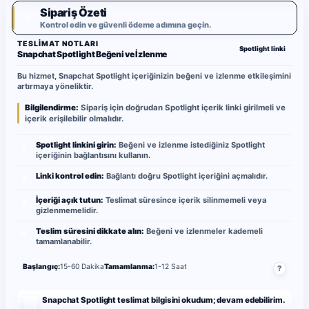
Sipariş Özeti
✓
Kontrol edin ve güvenli ödeme adımına geçin.
TESLIMAT NOTLARI
Spotlight linki
Snapchat Spotlight Beğeni ve İzlenme
Bu hizmet, Snapchat Spotlight içeriğinizin beğeni ve izlenme etkileşimini
artırmaya yöneliktir.
Bilgilendirme:
Sipariş için doğrudan Spotlight içerik linki girilmeli ve
içerik erişilebilir olmalıdır.
Spotlight linkini girin:
Beğeni ve izlenme istediğiniz Spotlight
1
içeriğinin bağlantısını kullanın.
Linki kontrol edin:
Bağlantı doğru Spotlight içeriğini açmalıdır.
2
İçeriği açık tutun:
Teslimat süresince içerik silinmemeli veya
3
gizlenmemelidir.
Teslim süresini dikkate alın:
Beğeni ve izlenmeler kademeli
4
tamamlanabilir.
Başlangıç:
15-60 Dakika
Tamamlanma:
1-12 Saat
?
Snapchat Spotlight teslimat bilgisini okudum; devam edebilirim.