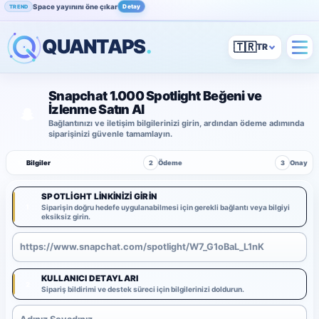
Space yayınını öne çıkar
Detay
TREND
QUANTAPS
.
🇹🇷
Snapchat 1.000 Spotlight Beğeni ve
İzlenme Satın Al
Bağlantınızı ve iletişim bilgilerinizi girin, ardından ödeme adımında
siparişinizi güvenle tamamlayın.
1
Bilgiler
2
Ödeme
3
Onay
SPOTLIGHT LINKINIZI GIRIN
1
Siparişin doğru hedefe uygulanabilmesi için gerekli bağlantı veya bilgiyi
eksiksiz girin.
KULLANICI DETAYLARI
2
Sipariş bildirimi ve destek süreci için bilgilerinizi doldurun.