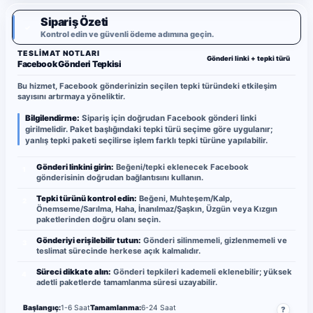
Sipariş Özeti
✓
Kontrol edin ve güvenli ödeme adımına geçin.
TESLIMAT NOTLARI
Gönderi linki + tepki türü
Facebook Gönderi Tepkisi
Bu hizmet, Facebook gönderinizin seçilen tepki türündeki etkileşim
sayısını artırmaya yöneliktir.
Bilgilendirme:
Sipariş için doğrudan Facebook gönderi linki
girilmelidir. Paket başlığındaki tepki türü seçime göre uygulanır;
yanlış tepki paketi seçilirse işlem farklı tepki türüne yapılabilir.
Gönderi linkini girin:
Beğeni/tepki eklenecek Facebook
1
gönderisinin doğrudan bağlantısını kullanın.
Tepki türünü kontrol edin:
Beğeni, Muhteşem/Kalp,
2
Önemseme/Sarılma, Haha, İnanılmaz/Şaşkın, Üzgün veya Kızgın
paketlerinden doğru olanı seçin.
Gönderiyi erişilebilir tutun:
Gönderi silinmemeli, gizlenmemeli ve
3
teslimat sürecinde herkese açık kalmalıdır.
Süreci dikkate alın:
Gönderi tepkileri kademeli eklenebilir; yüksek
4
adetli paketlerde tamamlanma süresi uzayabilir.
Başlangıç:
1-6 Saat
Tamamlanma:
6-24 Saat
?