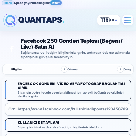
Space yayınını öne çıkar
Detay
TREND
QUANTAPS
.
🇹🇷
Facebook 250 Gönderi Tepkisi (Beğeni /
Like) Satın Al
Bağlantınızı ve iletişim bilgilerinizi girin, ardından ödeme adımında
siparişinizi güvenle tamamlayın.
1
Bilgiler
2
Ödeme
3
Onay
FACEBOOK GÖNDERI, VIDEO VEYA FOTOĞRAF BAĞLANTISI
GIRIN.
1
Siparişin doğru hedefe uygulanabilmesi için gerekli bağlantı veya bilgiyi
eksiksiz girin.
KULLANICI DETAYLARI
2
Sipariş bildirimi ve destek süreci için bilgilerinizi doldurun.