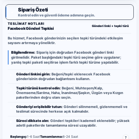
Sipariş Özeti
✓
Kontrol edin ve güvenli ödeme adımına geçin.
TESLIMAT NOTLARI
Gönderi linki + tepki türü
Facebook Gönderi Tepkisi
Bu hizmet, Facebook gönderinizin seçilen tepki türündeki etkileşim
sayısını artırmaya yöneliktir.
Bilgilendirme:
Sipariş için doğrudan Facebook gönderi linki
girilmelidir. Paket başlığındaki tepki türü seçime göre uygulanır;
yanlış tepki paketi seçilirse işlem farklı tepki türüne yapılabilir.
Gönderi linkini girin:
Beğeni/tepki eklenecek Facebook
1
gönderisinin doğrudan bağlantısını kullanın.
Tepki türünü kontrol edin:
Beğeni, Muhteşem/Kalp,
2
Önemseme/Sarılma, Haha, İnanılmaz/Şaşkın, Üzgün veya Kızgın
paketlerinden doğru olanı seçin.
Gönderiyi erişilebilir tutun:
Gönderi silinmemeli, gizlenmemeli ve
3
teslimat sürecinde herkese açık kalmalıdır.
Süreci dikkate alın:
Gönderi tepkileri kademeli eklenebilir; yüksek
4
adetli paketlerde tamamlanma süresi uzayabilir.
Başlangıç:
1-6 Saat
Tamamlanma:
6-24 Saat
?