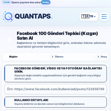
Space yayınını öne çıkar
Detay
TREND
QUANTAPS
.
🇹🇷
Facebook 100 Gönderi Tepkisi (Kızgın)
Satın Al
Bağlantınızı ve iletişim bilgilerinizi girin, ardından ödeme adımında
siparişinizi güvenle tamamlayın.
1
Bilgiler
2
Ödeme
3
Onay
FACEBOOK GÖNDERI, VIDEO VEYA FOTOĞRAF BAĞLANTISI
GIRIN.
1
Siparişin doğru hedefe uygulanabilmesi için gerekli bağlantı veya bilgiyi
eksiksiz girin.
KULLANICI DETAYLARI
2
Sipariş bildirimi ve destek süreci için bilgilerinizi doldurun.