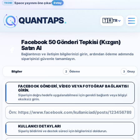
Space yayınını öne çıkar
Detay
TREND
QUANTAPS
.
🇹🇷
Facebook 50 Gönderi Tepkisi (Kızgın)
Satın Al
Bağlantınızı ve iletişim bilgilerinizi girin, ardından ödeme adımında
siparişinizi güvenle tamamlayın.
1
Bilgiler
2
Ödeme
3
Onay
FACEBOOK GÖNDERI, VIDEO VEYA FOTOĞRAF BAĞLANTISI
GIRIN.
1
Siparişin doğru hedefe uygulanabilmesi için gerekli bağlantı veya bilgiyi
eksiksiz girin.
KULLANICI DETAYLARI
2
Sipariş bildirimi ve destek süreci için bilgilerinizi doldurun.