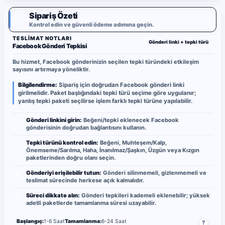
Sipariş Özeti
✓
Kontrol edin ve güvenli ödeme adımına geçin.
TESLIMAT NOTLARI
Gönderi linki + tepki türü
Facebook Gönderi Tepkisi
Bu hizmet, Facebook gönderinizin seçilen tepki türündeki etkileşim
sayısını artırmaya yöneliktir.
Bilgilendirme:
Sipariş için doğrudan Facebook gönderi linki
girilmelidir. Paket başlığındaki tepki türü seçime göre uygulanır;
yanlış tepki paketi seçilirse işlem farklı tepki türüne yapılabilir.
Gönderi linkini girin:
Beğeni/tepki eklenecek Facebook
1
gönderisinin doğrudan bağlantısını kullanın.
Tepki türünü kontrol edin:
Beğeni, Muhteşem/Kalp,
2
Önemseme/Sarılma, Haha, İnanılmaz/Şaşkın, Üzgün veya Kızgın
paketlerinden doğru olanı seçin.
Gönderiyi erişilebilir tutun:
Gönderi silinmemeli, gizlenmemeli ve
3
teslimat sürecinde herkese açık kalmalıdır.
Süreci dikkate alın:
Gönderi tepkileri kademeli eklenebilir; yüksek
4
adetli paketlerde tamamlanma süresi uzayabilir.
Başlangıç:
1-6 Saat
Tamamlanma:
6-24 Saat
?