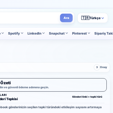
🇹🇷
Türkçe
Ara
p
Spotify
LinkedIn
Snapchat
Pinterest
Sipariş Tak
3
Onay
 Özeti
din ve güvenli ödeme adımına geçin.
LARI
Gönderi linki + tepki türü
eri Tepkisi
book gönderinizin seçilen tepki türündeki etkileşim sayısını artırmaya