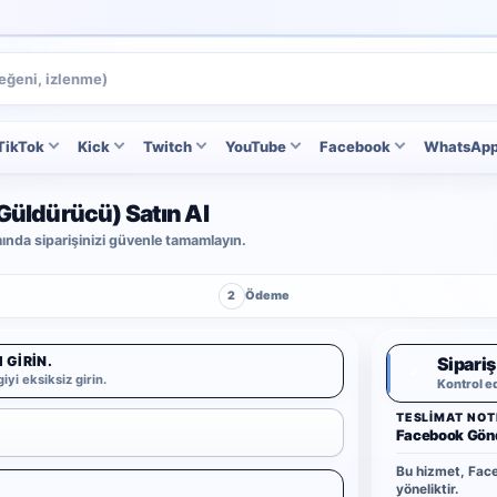
TikTok
Kick
Twitch
YouTube
Facebook
WhatsAp
Güldürücü) Satın Al
ımında siparişinizi güvenle tamamlayın.
2
Ödeme
 GIRIN.
Sipariş
✓
iyi eksiksiz girin.
Kontrol e
TESLIMAT NOT
Facebook Gönd
Bu hizmet, Face
yöneliktir.