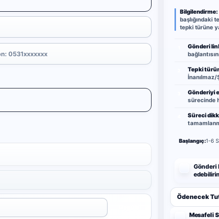
Bilgilendirme:
başlığındaki te
tepki türüne ya
Gönderi link
1
bağlantısını
Tepki türün
2
İnanılmaz/Ş
Gönderiyi er
3
sürecinde h
Süreci dikk
4
tamamlanma
Başlangıç:
1-6 S
Gönderi 
edebiliri
Ödenecek Tut
Uygula
Mesafeli 