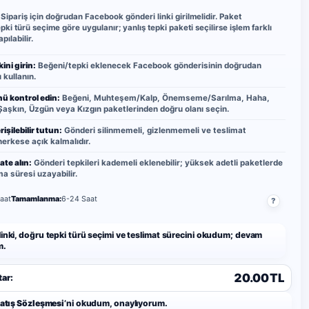
Sipariş için doğrudan Facebook gönderi linki girilmelidir. Paket
pki türü seçime göre uygulanır; yanlış tepki paketi seçilirse işlem farklı
pılabilir.
ini girin:
Beğeni/tepki eklenecek Facebook gönderisinin doğrudan
 kullanın.
ü kontrol edin:
Beğeni, Muhteşem/Kalp, Önemseme/Sarılma, Haha,
aşkın, Üzgün veya Kızgın paketlerinden doğru olanı seçin.
işilebilir tutun:
Gönderi silinmemeli, gizlenmemeli ve teslimat
erkese açık kalmalıdır.
ate alın:
Gönderi tepkileri kademeli eklenebilir; yüksek adetli paketlerde
 süresi uzayabilir.
aat
Tamamlanma:
6-24 Saat
?
linki, doğru tepki türü seçimi ve teslimat sürecini okudum; devam
m.
20.00 TL
ar:
Satış Sözleşmesi
’ni okudum, onaylıyorum.