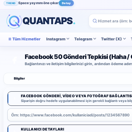
Space yayınını öne çıkar
TREND
Detay
Instagram beğenini artır
POPÜLER
İncele
QUANTAPS
.
Tüm Hizmetler
Instagram
Telegram
Twitter (X)
Facebook 50 Gönderi Tepkisi (Haha / 
Bağlantınızı ve iletişim bilgilerinizi girin, ardından ödeme ad
1
Bilgiler
FACEBOOK GÖNDERI, VIDEO VEYA FOTOĞRAF BAĞLANTISI
1
Siparişin doğru hedefe uygulanabilmesi için gerekli bağlantı veya bilg
KULLANICI DETAYLARI
2