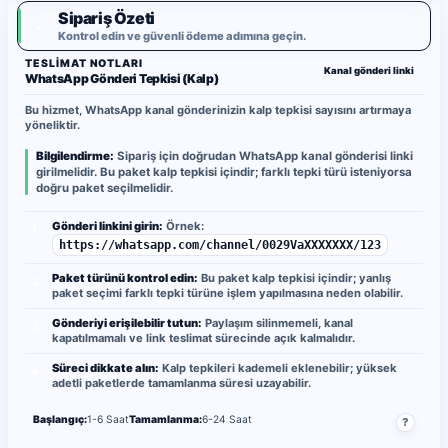
Sipariş Özeti
✓
Kontrol edin ve güvenli ödeme adımına geçin.
TESLIMAT NOTLARI
Kanal gönderi linki
WhatsApp Gönderi Tepkisi (Kalp)
Bu hizmet, WhatsApp kanal gönderinizin kalp tepkisi sayısını artırmaya
yöneliktir.
Bilgilendirme:
Sipariş için doğrudan WhatsApp kanal gönderisi linki
girilmelidir. Bu paket kalp tepkisi içindir; farklı tepki türü isteniyorsa
doğru paket seçilmelidir.
Gönderi linkini girin:
Örnek:
1
https://whatsapp.com/channel/0029VaXXXXXXX/123
Paket türünü kontrol edin:
Bu paket kalp tepkisi içindir; yanlış
2
paket seçimi farklı tepki türüne işlem yapılmasına neden olabilir.
Gönderiyi erişilebilir tutun:
Paylaşım silinmemeli, kanal
3
kapatılmamalı ve link teslimat sürecinde açık kalmalıdır.
Süreci dikkate alın:
Kalp tepkileri kademeli eklenebilir; yüksek
4
adetli paketlerde tamamlanma süresi uzayabilir.
Başlangıç:
1-6 Saat
Tamamlanma:
6-24 Saat
?