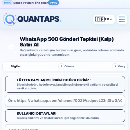
Space yayınını öne çıkar
Detay
TREND
QUANTAPS
.
🇹🇷
WhatsApp 500 Gönderi Tepkisi (Kalp)
Satın Al
Bağlantınızı ve iletişim bilgilerinizi girin, ardından ödeme adımında
siparişinizi güvenle tamamlayın.
1
Bilgiler
2
Ödeme
3
Onay
LÜTFEN PAYLAŞIM LINKINI DOĞRU GIRINIZ:
1
Siparişin doğru hedefe uygulanabilmesi için gerekli bağlantı veya bilgiyi
eksiksiz girin.
KULLANICI DETAYLARI
2
Sipariş bildirimi ve destek süreci için bilgilerinizi doldurun.