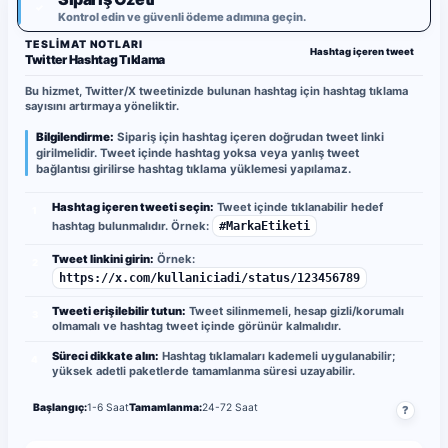
✓
Kontrol edin ve güvenli ödeme adımına geçin.
TESLIMAT NOTLARI
Hashtag içeren tweet
Twitter Hashtag Tıklama
Bu hizmet, Twitter/X tweetinizde bulunan hashtag için hashtag tıklama
sayısını artırmaya yöneliktir.
Bilgilendirme:
Sipariş için hashtag içeren doğrudan tweet linki
girilmelidir. Tweet içinde hashtag yoksa veya yanlış tweet
bağlantısı girilirse hashtag tıklama yüklemesi yapılamaz.
Hashtag içeren tweeti seçin:
Tweet içinde tıklanabilir hedef
1
hashtag bulunmalıdır. Örnek:
#MarkaEtiketi
Tweet linkini girin:
Örnek:
2
https://x.com/kullaniciadi/status/123456789
Tweeti erişilebilir tutun:
Tweet silinmemeli, hesap gizli/korumalı
3
olmamalı ve hashtag tweet içinde görünür kalmalıdır.
Süreci dikkate alın:
Hashtag tıklamaları kademeli uygulanabilir;
4
yüksek adetli paketlerde tamamlanma süresi uzayabilir.
Başlangıç:
1-6 Saat
Tamamlanma:
24-72 Saat
?