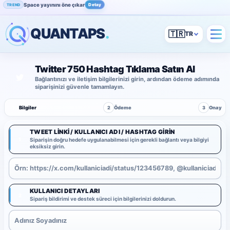
Space yayınını öne çıkar
Detay
TREND
QUANTAPS
.
🇹🇷
Twitter 750 Hashtag Tıklama Satın Al
Bağlantınızı ve iletişim bilgilerinizi girin, ardından ödeme adımında
siparişinizi güvenle tamamlayın.
1
Bilgiler
2
Ödeme
3
Onay
TWEET LINKI / KULLANICI ADI / HASHTAG GIRIN
1
Siparişin doğru hedefe uygulanabilmesi için gerekli bağlantı veya bilgiyi
eksiksiz girin.
KULLANICI DETAYLARI
2
Sipariş bildirimi ve destek süreci için bilgilerinizi doldurun.