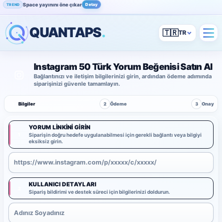
Space yayınını öne çıkar
Detay
TREND
QUANTAPS
.
🇹🇷
Instagram 50 Türk Yorum Beğenisi Satın Al
Bağlantınızı ve iletişim bilgilerinizi girin, ardından ödeme adımında
siparişinizi güvenle tamamlayın.
1
Bilgiler
2
Ödeme
3
Onay
YORUM LINKINI GIRIN
1
Siparişin doğru hedefe uygulanabilmesi için gerekli bağlantı veya bilgiyi
eksiksiz girin.
KULLANICI DETAYLARI
2
Sipariş bildirimi ve destek süreci için bilgilerinizi doldurun.