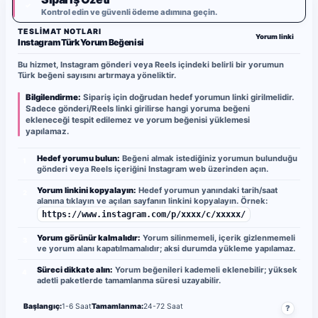
✓
Kontrol edin ve güvenli ödeme adımına geçin.
TESLIMAT NOTLARI
Yorum linki
Instagram Türk Yorum Beğenisi
Bu hizmet, Instagram gönderi veya Reels içindeki belirli bir yorumun
Türk beğeni sayısını artırmaya yöneliktir.
Bilgilendirme:
Sipariş için doğrudan hedef yorumun linki girilmelidir.
Sadece gönderi/Reels linki girilirse hangi yoruma beğeni
ekleneceği tespit edilemez ve yorum beğenisi yüklemesi
yapılamaz.
Hedef yorumu bulun:
Beğeni almak istediğiniz yorumun bulunduğu
1
gönderi veya Reels içeriğini Instagram web üzerinden açın.
Yorum linkini kopyalayın:
Hedef yorumun yanındaki tarih/saat
2
alanına tıklayın ve açılan sayfanın linkini kopyalayın. Örnek:
https://www.instagram.com/p/xxxx/c/xxxxx/
Yorum görünür kalmalıdır:
Yorum silinmemeli, içerik gizlenmemeli
3
ve yorum alanı kapatılmamalıdır; aksi durumda yükleme yapılamaz.
Süreci dikkate alın:
Yorum beğenileri kademeli eklenebilir; yüksek
4
adetli paketlerde tamamlanma süresi uzayabilir.
Başlangıç:
1-6 Saat
Tamamlanma:
24-72 Saat
?