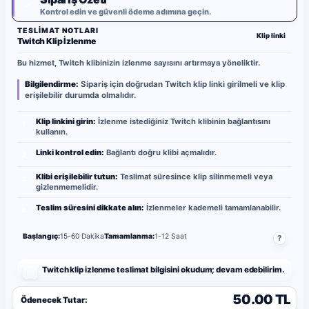
✓
Kontrol edin ve güvenli ödeme adımına geçin.
TESLIMAT NOTLARI
Klip linki
Twitch Klip İzlenme
Bu hizmet, Twitch klibinizin izlenme sayısını artırmaya yöneliktir.
Bilgilendirme:
Sipariş için doğrudan Twitch klip linki girilmeli ve klip
erişilebilir durumda olmalıdır.
Klip linkini girin:
İzlenme istediğiniz Twitch klibinin bağlantısını
1
kullanın.
Linki kontrol edin:
Bağlantı doğru klibi açmalıdır.
2
Klibi erişilebilir tutun:
Teslimat süresince klip silinmemeli veya
3
gizlenmemelidir.
Teslim süresini dikkate alın:
İzlenmeler kademeli tamamlanabilir.
4
Başlangıç:
15-60 Dakika
Tamamlanma:
1-12 Saat
?
Twitch klip izlenme teslimat bilgisini okudum; devam edebilirim.
50.00 TL
Ödenecek Tutar: