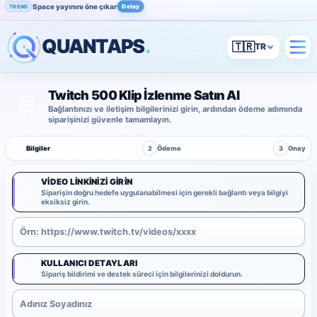
Space yayınını öne çıkar
Detay
TREND
QUANTAPS
.
🇹🇷
Twitch 500 Klip İzlenme Satın Al
Bağlantınızı ve iletişim bilgilerinizi girin, ardından ödeme adımında
siparişinizi güvenle tamamlayın.
1
Bilgiler
2
Ödeme
3
Onay
VIDEO LINKINIZI GIRIN
1
Siparişin doğru hedefe uygulanabilmesi için gerekli bağlantı veya bilgiyi
eksiksiz girin.
KULLANICI DETAYLARI
2
Sipariş bildirimi ve destek süreci için bilgilerinizi doldurun.