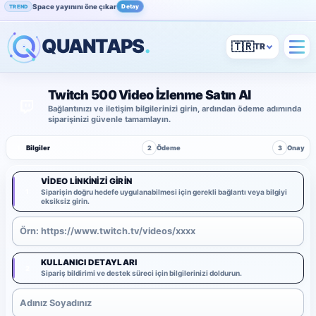
Space yayınını öne çıkar
Detay
TREND
QUANTAPS
.
🇹🇷
Twitch 500 Video İzlenme Satın Al
Bağlantınızı ve iletişim bilgilerinizi girin, ardından ödeme adımında
siparişinizi güvenle tamamlayın.
1
Bilgiler
2
Ödeme
3
Onay
VIDEO LINKINIZI GIRIN
1
Siparişin doğru hedefe uygulanabilmesi için gerekli bağlantı veya bilgiyi
eksiksiz girin.
KULLANICI DETAYLARI
2
Sipariş bildirimi ve destek süreci için bilgilerinizi doldurun.