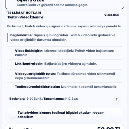
✓
Kontrol edin ve güvenli ödeme adımına geçin.
TESLIMAT NOTLARI
Video linki
Twitch Video İzlenme
Bu hizmet, Twitch video içeriğinizin izlenme sayısını artırmaya yöneliktir.
Bilgilendirme:
Sipariş için doğrudan Twitch video linki girilmeli ve
video erişilebilir durumda olmalıdır.
Video linkini girin:
İzlenme istediğiniz Twitch video bağlantısını
1
kullanın.
Linki kontrol edin:
Bağlantı doğru videoyu açmalıdır.
2
Videoyu erişilebilir tutun:
Teslimat süresince video silinmemeli
3
veya gizlenmemelidir.
Teslim süresini dikkate alın:
İzlenmeler kademeli tamamlanabilir.
4
Başlangıç:
15-60 Dakika
Tamamlanma:
1-12 Saat
?
Twitch video izlenme teslimat bilgisini okudum; devam
edebilirim.