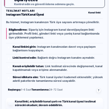
✓
Kontrol edin ve güvenli ödeme adımına geçin.
TESLIMAT NOTLARI
Kanal linki
Instagram Türk Kanal Üyesi
Bu hizmet, Instagram kanalınızın Türk üye sayısını artırmaya yöneliktir.
Bilgilendirme:
Sipariş için Instagram kanal davet/paylaşım linki
girilmelidir. Profil linki, gönderi linki veya yanlış kanal bağlantısında
üye yüklemesi yapılamaz.
Kanal linkini girin:
Instagram kanalınızdan davet veya paylaşım
1
bağlantısını kopyalayın.
Linki kontrol edin:
Bağlantı doğru Instagram kanalını açmalıdır.
2
Kanalı erişilebilir tutun:
Link teslimat sürecinde değişmemeli, kanal
3
kapatılmamalı veya erişime alınmamalıdır.
Süreci dikkate alın:
Türk kanal üyeleri kademeli eklenebilir; yüksek
4
adetli paketlerde tamamlanma süresi uzayabilir.
Başlangıç:
1-6 Saat
Tamamlanma:
24-72 Saat
?
Kanal linki, erişilebilir kanal şartı ve Türk kanal üyesi teslimat
sürecini okudum; devam edebilirim.