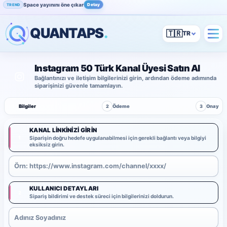
Space yayınını öne çıkar
Detay
TREND
QUANTAPS
.
🇹🇷
Instagram 50 Türk Kanal Üyesi Satın Al
Bağlantınızı ve iletişim bilgilerinizi girin, ardından ödeme adımında
siparişinizi güvenle tamamlayın.
1
Bilgiler
2
Ödeme
3
Onay
KANAL LINKINIZI GIRIN
1
Siparişin doğru hedefe uygulanabilmesi için gerekli bağlantı veya bilgiyi
eksiksiz girin.
KULLANICI DETAYLARI
2
Sipariş bildirimi ve destek süreci için bilgilerinizi doldurun.