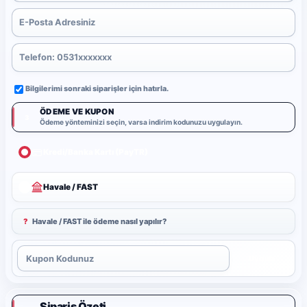
Bilgilerimi sonraki siparişler için hatırla.
ÖDEME VE KUPON
3
Ödeme yönteminizi seçin, varsa indirim kodunuzu uygulayın.
Kredi/Banka Kartı (PayTR)
Havale / FAST
?
Havale / FAST ile ödeme nasıl yapılır?
Uygula
Sipariş Özeti