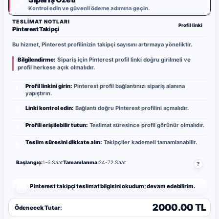
✓
Kontrol edin ve güvenli ödeme adımına geçin.
TESLIMAT NOTLARI
Profil linki
Pinterest Takipçi
Bu hizmet, Pinterest profilinizin takipçi sayısını artırmaya yöneliktir.
Bilgilendirme:
Sipariş için Pinterest profil linki doğru girilmeli ve
profil herkese açık olmalıdır.
Profil linkini girin:
Pinterest profil bağlantınızı sipariş alanına
1
yapıştırın.
Linki kontrol edin:
Bağlantı doğru Pinterest profilini açmalıdır.
2
Profili erişilebilir tutun:
Teslimat süresince profil görünür olmalıdır.
3
Teslim süresini dikkate alın:
Takipçiler kademeli tamamlanabilir.
4
Başlangıç:
1-6 Saat
Tamamlanma:
24-72 Saat
?
Pinterest takipçi teslimat bilgisini okudum; devam edebilirim.
2000.00 TL
Ödenecek Tutar: