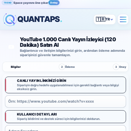
Space yayınını öne çıkar
Detay
TREND
QUANTAPS
.
🇹🇷
YouTube 1.000 Canlı Yayın İzleyici (120
Dakika) Satın Al
Bağlantınızı ve iletişim bilgilerinizi girin, ardından ödeme adımında
siparişinizi güvenle tamamlayın.
1
Bilgiler
2
Ödeme
3
Onay
CANLI YAYIN LINKINIZI GIRIN
1
Siparişin doğru hedefe uygulanabilmesi için gerekli bağlantı veya bilgiyi
eksiksiz girin.
KULLANICI DETAYLARI
2
Sipariş bildirimi ve destek süreci için bilgilerinizi doldurun.