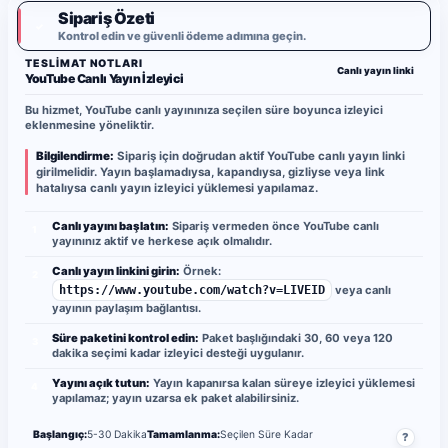
Sipariş Özeti
✓
Kontrol edin ve güvenli ödeme adımına geçin.
TESLIMAT NOTLARI
Canlı yayın linki
YouTube Canlı Yayın İzleyici
Bu hizmet, YouTube canlı yayınınıza seçilen süre boyunca izleyici
eklenmesine yöneliktir.
Bilgilendirme:
Sipariş için doğrudan aktif YouTube canlı yayın linki
girilmelidir. Yayın başlamadıysa, kapandıysa, gizliyse veya link
hatalıysa canlı yayın izleyici yüklemesi yapılamaz.
Canlı yayını başlatın:
Sipariş vermeden önce YouTube canlı
1
yayınınız aktif ve herkese açık olmalıdır.
Canlı yayın linkini girin:
Örnek:
2
https://www.youtube.com/watch?v=LIVEID
veya canlı
yayının paylaşım bağlantısı.
Süre paketini kontrol edin:
Paket başlığındaki 30, 60 veya 120
3
dakika seçimi kadar izleyici desteği uygulanır.
Yayını açık tutun:
Yayın kapanırsa kalan süreye izleyici yüklemesi
4
yapılamaz; yayın uzarsa ek paket alabilirsiniz.
Başlangıç:
5-30 Dakika
Tamamlanma:
Seçilen Süre Kadar
?