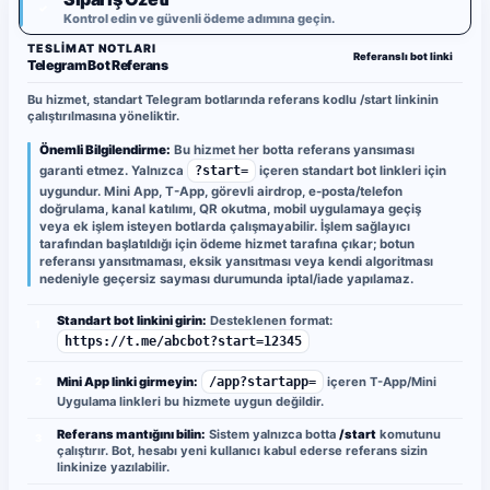
✓
Kontrol edin ve güvenli ödeme adımına geçin.
TESLIMAT NOTLARI
Referanslı bot linki
Telegram Bot Referans
Bu hizmet, standart Telegram botlarında referans kodlu /start linkinin
çalıştırılmasına yöneliktir.
Önemli Bilgilendirme:
Bu hizmet her botta referans yansıması
garanti etmez. Yalnızca
?start=
içeren standart bot linkleri için
uygundur. Mini App, T-App, görevli airdrop, e-posta/telefon
doğrulama, kanal katılımı, QR okutma, mobil uygulamaya geçiş
veya ek işlem isteyen botlarda çalışmayabilir. İşlem sağlayıcı
tarafından başlatıldığı için ödeme hizmet tarafına çıkar; botun
referansı yansıtmaması, eksik yansıtması veya kendi algoritması
nedeniyle geçersiz sayması durumunda iptal/iade yapılamaz.
Standart bot linkini girin:
Desteklenen format:
1
https://t.me/abcbot?start=12345
Mini App linki girmeyin:
/app?startapp=
içeren T-App/Mini
2
Uygulama linkleri bu hizmete uygun değildir.
Referans mantığını bilin:
Sistem yalnızca botta
/start
komutunu
3
çalıştırır. Bot, hesabı yeni kullanıcı kabul ederse referans sizin
linkinize yazılabilir.