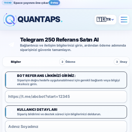
Space yayınını öne çıkar
Detay
TREND
QUANTAPS
.
🇹🇷
Telegram 250 Referans Satın Al
Bağlantınızı ve iletişim bilgilerinizi girin, ardından ödeme adımında
siparişinizi güvenle tamamlayın.
1
Bilgiler
2
Ödeme
3
Onay
BOT REFERANS LINKINIZI GIRINIZ:
1
Siparişin doğru hedefe uygulanabilmesi için gerekli bağlantı veya bilgiyi
eksiksiz girin.
KULLANICI DETAYLARI
2
Sipariş bildirimi ve destek süreci için bilgilerinizi doldurun.