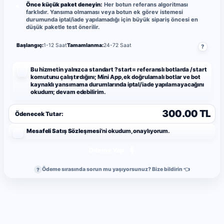
Önce küçük paket deneyin:
Her botun referans algoritması
4
farklıdır. Yansıma olmaması veya botun ek görev istemesi
durumunda iptal/iade yapılamadığı için büyük sipariş öncesi en
düşük paketle test önerilir.
Başlangıç:
1-12 Saat
Tamamlanma:
24-72 Saat
?
Bu hizmetin yalnızca standart ?start= referanslı botlarda /start
komutunu çalıştırdığını; Mini App, ek doğrulamalı botlar ve bot
kaynaklı yansımama durumlarında iptal/iade yapılamayacağını
okudum; devam edebilirim.
300.00 TL
Ödenecek Tutar:
Mesafeli Satış Sözleşmesi
’ni okudum, onaylıyorum.
Ödeme Yap
Ödeme sırasında sorun mu yaşıyorsunuz? Bize bildirin 👈