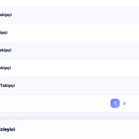
akipçi
ipçi
akipçi
akipçi
 Takipçi
1
2
İzleyici