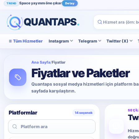
Space yayınını öne çıkar
TREND
Detay
Instagram beğenini artır
POPÜLER
İncele
QUANTAPS
.
Tüm Hizmetler
Instagram
Telegram
Twitter (X)
Ana Sayfa
/
Fiyatlar
Fiyatlar ve Paketler
Quantaps sosyal medya hizmetleri için platform bazlı
sayfada karşılaştırın.
SEÇIL
Platformlar
14 seçenek
Twi
Hizme
doğru