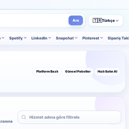
🇹🇷
Türkçe
Ara
p
Spotify
LinkedIn
Snapchat
Pinterest
Sipariş Tak
Platform Bazlı
Güncel Paketler
Hızlı Satın Al
ekranına