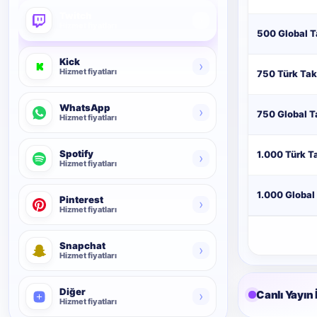
Twitch
›
Hizmet fiyatları
500 Global T
Kick
›
Hizmet fiyatları
750 Türk Tak
WhatsApp
›
750 Global T
Hizmet fiyatları
Spotify
1.000 Türk T
›
Hizmet fiyatları
1.000 Global
Pinterest
›
Hizmet fiyatları
Snapchat
›
Hizmet fiyatları
Diğer
Canlı Yayın 
›
Hizmet fiyatları