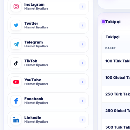
Instagram
›
Hizmet fiyatları
Takipçi
Twitter
›
Hizmet fiyatları
Takipçi
Telegram
›
Hizmet fiyatları
PAKET
100 Türk Tak
TikTok
›
Hizmet fiyatları
100 Global T
YouTube
›
Hizmet fiyatları
250 Türk Tak
Facebook
›
Hizmet fiyatları
250 Global T
LinkedIn
›
Hizmet fiyatları
500 Türk Tak