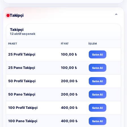
Kick
›
⌄
Takipçi
Hizmet fiyatları
Takipçi
WhatsApp
›
12 aktif seçenek
Hizmet fiyatları
PAKET
FIYAT
İŞLEM
Spotify
›
Hizmet fiyatları
25 Profil Takipçi
100,00 ₺
Satın Al
Pinterest
›
25 Pano Takipçi
100,00 ₺
Satın Al
Hizmet fiyatları
50 Profil Takipçi
200,00 ₺
Satın Al
Snapchat
›
Hizmet fiyatları
50 Pano Takipçi
200,00 ₺
Satın Al
Diğer
›
Hizmet fiyatları
100 Profil Takipçi
400,00 ₺
Satın Al
100 Pano Takipçi
400,00 ₺
Satın Al