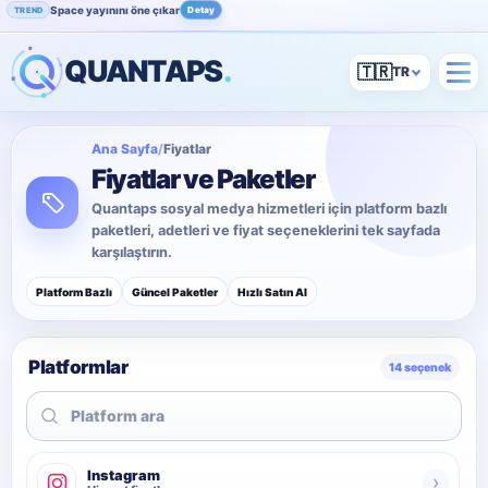
Space yayınını öne çıkar
Detay
TREND
Instagram beğenini artır
İncele
POPÜLER
QUANTAPS
.
🇹🇷
Ana Sayfa
/
Fiyatlar
Fiyatlar ve Paketler
Quantaps sosyal medya hizmetleri için platform bazlı
paketleri, adetleri ve fiyat seçeneklerini tek sayfada
karşılaştırın.
Platform Bazlı
Güncel Paketler
Hızlı Satın Al
Platformlar
14 seçenek
Instagram
›