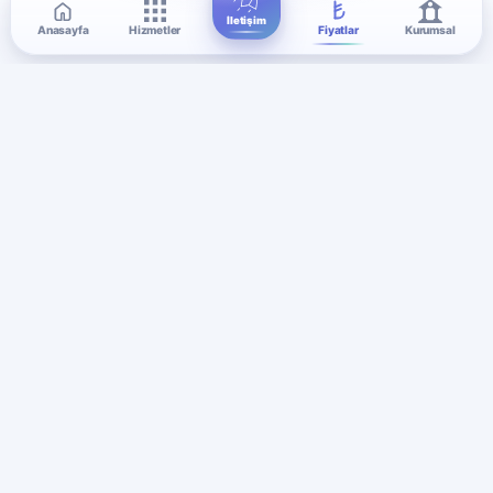
İletişim
Anasayfa
Hizmetler
Fiyatlar
Kurumsal
QUANTAPS.
merhaba@quantaps.com
WhatsApp
7/24 Destek
SSL & PayTR
Şirket
Ana Sayfa
Popüler Hizmetler