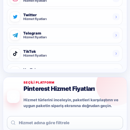
Hizmet fiyatları
Twitter
›
Hizmet fiyatları
Telegram
›
Hizmet fiyatları
TikTok
›
Hizmet fiyatları
YouTube
›
Hizmet fiyatları
SEÇILI PLATFORM
Pinterest Hizmet Fiyatları
Facebook
›
Hizmet fiyatları
Hizmet türlerini inceleyin, paketleri karşılaştırın ve
uygun paketin sipariş ekranına doğrudan geçin.
LinkedIn
›
Hizmet fiyatları
Twitch
›
Hizmet fiyatları