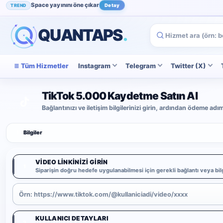
Space yayınını öne çıkar
TREND
Detay
Instagram beğenini artır
POPÜLER
İncele
QUANTAPS
.
Tüm Hizmetler
Instagram
Telegram
Twitter (X)
TikTok 5.000 Kaydetme Satın Al
Bağlantınızı ve iletişim bilgilerinizi girin, ardından ödeme ad
1
Bilgiler
VIDEO LINKINIZI GIRIN
1
Siparişin doğru hedefe uygulanabilmesi için gerekli bağlantı veya bilg
KULLANICI DETAYLARI
2