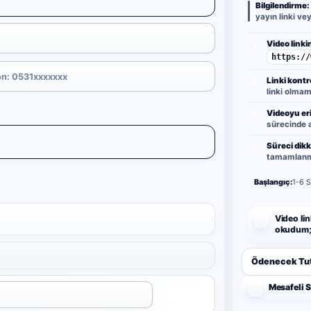
Bilgilendirme:
yayın linki ve
Video linkin
1
https://
Linki kontr
2
linki olmama
Videoyu eri
3
sürecinde a
Süreci dikk
4
tamamlanma
Başlangıç:
1-6 S
Video lin
okudum; 
Ödenecek Tut
Mesafeli 
Uygula