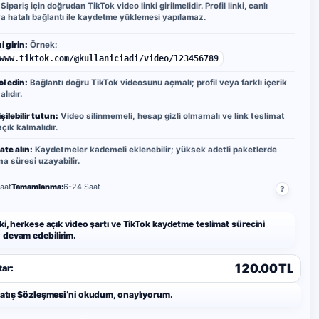
Sipariş için doğrudan TikTok video linki girilmelidir. Profil linki, canlı
ya hatalı bağlantı ile kaydetme yüklemesi yapılamaz.
i girin:
Örnek:
www.tiktok.com/@kullaniciadi/video/123456789
ol edin:
Bağlantı doğru TikTok videosunu açmalı; profil veya farklı içerik
lıdır.
şilebilir tutun:
Video silinmemeli, hesap gizli olmamalı ve link teslimat
çık kalmalıdır.
ate alın:
Kaydetmeler kademeli eklenebilir; yüksek adetli paketlerde
 süresi uzayabilir.
aat
Tamamlanma:
6-24 Saat
?
ki, herkese açık video şartı ve TikTok kaydetme teslimat sürecini
devam edebilirim.
120.00 TL
ar:
Satış Sözleşmesi
’ni okudum, onaylıyorum.