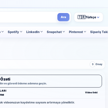
🇹🇷
Türkçe
Ara
p
Spotify
LinkedIn
Snapchat
Pinterest
Sipariş Tak
3
Onay
 Özeti
din ve güvenli ödeme adımına geçin.
LARI
Video linki
tme
ok videonuzun kaydetme sayısını artırmaya yöneliktir.