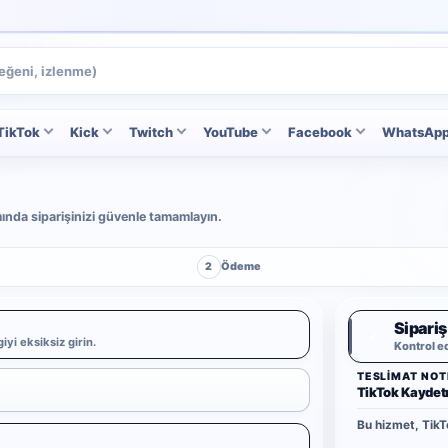
TikTok
Kick
Twitch
YouTube
Facebook
WhatsAp
ımında siparişinizi güvenle tamamlayın.
2
Ödeme
Sipariş
✓
iyi eksiksiz girin.
Kontrol e
TESLIMAT NOT
TikTok Kayde
Bu hizmet, TikT