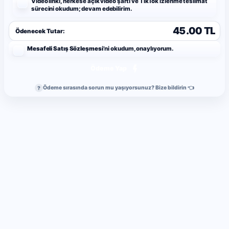
Video linki, herkese açık video şartı ve TikTok izlenme teslimat
sürecini okudum; devam edebilirim.
45.00 TL
Ödenecek Tutar:
Mesafeli Satış Sözleşmesi
’ni okudum, onaylıyorum.
Ödeme Yap
Ödeme sırasında sorun mu yaşıyorsunuz? Bize bildirin 👈