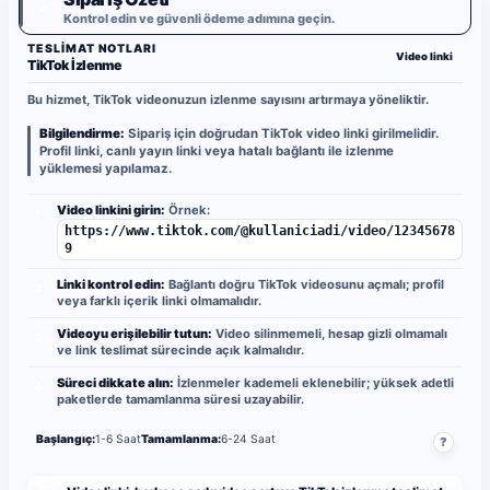
✓
Kontrol edin ve güvenli ödeme adımına geçin.
TESLIMAT NOTLARI
Video linki
TikTok İzlenme
Bu hizmet, TikTok videonuzun izlenme sayısını artırmaya yöneliktir.
Bilgilendirme:
Sipariş için doğrudan TikTok video linki girilmelidir.
Profil linki, canlı yayın linki veya hatalı bağlantı ile izlenme
yüklemesi yapılamaz.
Video linkini girin:
Örnek:
1
https://www.tiktok.com/@kullaniciadi/video/12345678
9
Linki kontrol edin:
Bağlantı doğru TikTok videosunu açmalı; profil
2
veya farklı içerik linki olmamalıdır.
Videoyu erişilebilir tutun:
Video silinmemeli, hesap gizli olmamalı
3
ve link teslimat sürecinde açık kalmalıdır.
Süreci dikkate alın:
İzlenmeler kademeli eklenebilir; yüksek adetli
4
paketlerde tamamlanma süresi uzayabilir.
Başlangıç:
1-6 Saat
Tamamlanma:
6-24 Saat
?