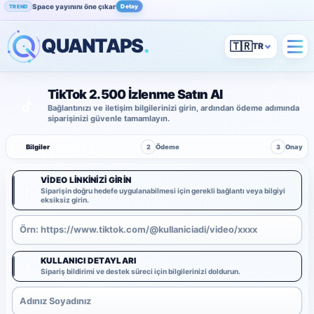
Space yayınını öne çıkar
Detay
TREND
QUANTAPS
.
🇹🇷
TikTok 2.500 İzlenme Satın Al
Bağlantınızı ve iletişim bilgilerinizi girin, ardından ödeme adımında
siparişinizi güvenle tamamlayın.
1
Bilgiler
2
Ödeme
3
Onay
VIDEO LINKINIZI GIRIN
1
Siparişin doğru hedefe uygulanabilmesi için gerekli bağlantı veya bilgiyi
eksiksiz girin.
KULLANICI DETAYLARI
2
Sipariş bildirimi ve destek süreci için bilgilerinizi doldurun.