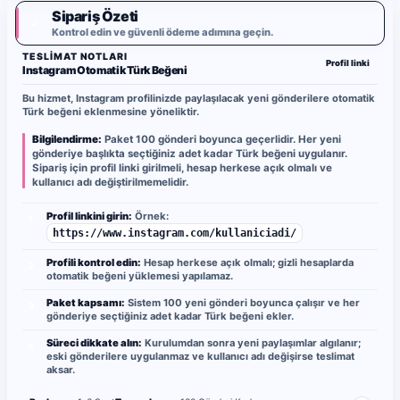
Sipariş Özeti
✓
Kontrol edin ve güvenli ödeme adımına geçin.
TESLIMAT NOTLARI
Profil linki
Instagram Otomatik Türk Beğeni
Bu hizmet, Instagram profilinizde paylaşılacak yeni gönderilere otomatik
Türk beğeni eklenmesine yöneliktir.
Bilgilendirme:
Paket 100 gönderi boyunca geçerlidir. Her yeni
gönderiye başlıkta seçtiğiniz adet kadar Türk beğeni uygulanır.
Sipariş için profil linki girilmeli, hesap herkese açık olmalı ve
kullanıcı adı değiştirilmemelidir.
Profil linkini girin:
Örnek:
1
https://www.instagram.com/kullaniciadi/
Profili kontrol edin:
Hesap herkese açık olmalı; gizli hesaplarda
2
otomatik beğeni yüklemesi yapılamaz.
Paket kapsamı:
Sistem 100 yeni gönderi boyunca çalışır ve her
3
gönderiye seçtiğiniz adet kadar Türk beğeni ekler.
Süreci dikkate alın:
Kurulumdan sonra yeni paylaşımlar algılanır;
4
eski gönderilere uygulanmaz ve kullanıcı adı değişirse teslimat
aksar.