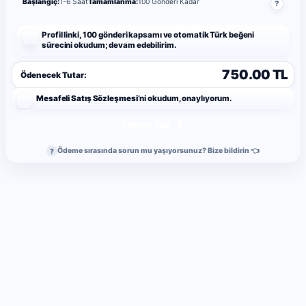
Başlangıç:
1-6 Saat
Tamamlanma:
100 Gönderi Kadar
?
Profil linki, 100 gönderi kapsamı ve otomatik Türk beğeni
sürecini okudum; devam edebilirim.
750.00 TL
Ödenecek Tutar:
Mesafeli Satış Sözleşmesi
’ni okudum, onaylıyorum.
Ödeme Yap
Ödeme sırasında sorun mu yaşıyorsunuz? Bize bildirin 👈