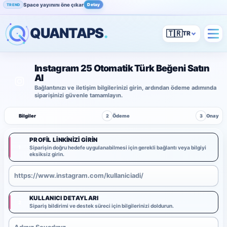
Space yayınını öne çıkar
Detay
TREND
QUANTAPS
.
🇹🇷
Instagram 25 Otomatik Türk Beğeni Satın
Al
Bağlantınızı ve iletişim bilgilerinizi girin, ardından ödeme adımında
siparişinizi güvenle tamamlayın.
1
Bilgiler
2
Ödeme
3
Onay
PROFIL LINKINIZI GIRIN
1
Siparişin doğru hedefe uygulanabilmesi için gerekli bağlantı veya bilgiyi
eksiksiz girin.
KULLANICI DETAYLARI
2
Sipariş bildirimi ve destek süreci için bilgilerinizi doldurun.