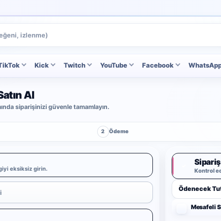
TikTok
Kick
Twitch
YouTube
Facebook
WhatsAp
atın Al
ımında siparişinizi güvenle tamamlayın.
2
Ödeme
Sipariş
✓
iyi eksiksiz girin.
Kontrol e
Ödenecek Tut
Mesafeli 