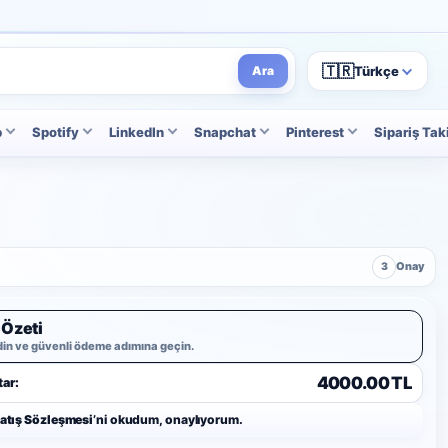
🇹🇷
Türkçe
Ara
p
Spotify
LinkedIn
Snapchat
Pinterest
Sipariş Tak
3
Onay
 Özeti
din ve güvenli ödeme adımına geçin.
4000.00 TL
ar:
Satış Sözleşmesi
’ni okudum, onaylıyorum.