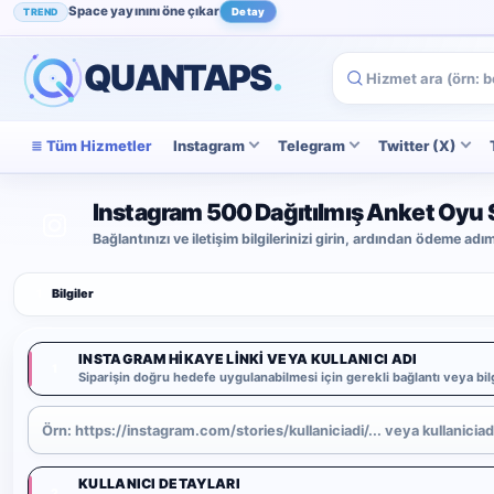
Space yayınını öne çıkar
TREND
Detay
Instagram beğenini artır
POPÜLER
İncele
QUANTAPS
.
Tüm Hizmetler
Instagram
Telegram
Twitter (X)
Instagram 500 Dağıtılmış Anket Oyu S
Bağlantınızı ve iletişim bilgilerinizi girin, ardından ödeme ad
1
Bilgiler
INSTAGRAM HIKAYE LINKI VEYA KULLANICI ADI
1
Siparişin doğru hedefe uygulanabilmesi için gerekli bağlantı veya bilg
KULLANICI DETAYLARI
2