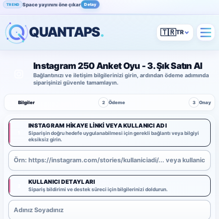
Space yayınını öne çıkar
Detay
TREND
QUANTAPS
.
🇹🇷
Instagram 250 Anket Oyu - 3. Şık Satın Al
Bağlantınızı ve iletişim bilgilerinizi girin, ardından ödeme adımında
siparişinizi güvenle tamamlayın.
1
Bilgiler
2
Ödeme
3
Onay
INSTAGRAM HIKAYE LINKI VEYA KULLANICI ADI
1
Siparişin doğru hedefe uygulanabilmesi için gerekli bağlantı veya bilgiyi
eksiksiz girin.
KULLANICI DETAYLARI
2
Sipariş bildirimi ve destek süreci için bilgilerinizi doldurun.