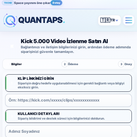
Space yayınını öne çıkar
Detay
TREND
QUANTAPS
.
🇹🇷
Kick 5.000 Video İzlenme Satın Al
Bağlantınızı ve iletişim bilgilerinizi girin, ardından ödeme adımında
siparişinizi güvenle tamamlayın.
1
Bilgiler
2
Ödeme
3
Onay
KLIP LINKINIZI GIRIN
1
Siparişin doğru hedefe uygulanabilmesi için gerekli bağlantı veya bilgiyi
eksiksiz girin.
KULLANICI DETAYLARI
2
Sipariş bildirimi ve destek süreci için bilgilerinizi doldurun.