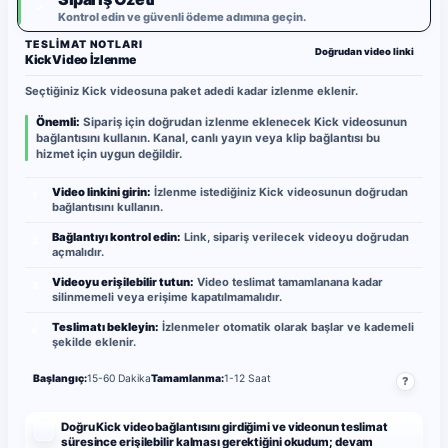
✓
Kontrol edin ve güvenli ödeme adımına geçin.
TESLIMAT NOTLARI
Doğrudan video linki
Kick Video İzlenme
Seçtiğiniz Kick videosuna paket adedi kadar izlenme eklenir.
Önemli:
Sipariş için doğrudan izlenme eklenecek Kick videosunun
bağlantısını kullanın. Kanal, canlı yayın veya klip bağlantısı bu
hizmet için uygun değildir.
Video linkini girin:
İzlenme istediğiniz Kick videosunun doğrudan
1
bağlantısını kullanın.
Bağlantıyı kontrol edin:
Link, sipariş verilecek videoyu doğrudan
2
açmalıdır.
Videoyu erişilebilir tutun:
Video teslimat tamamlanana kadar
3
silinmemeli veya erişime kapatılmamalıdır.
Teslimatı bekleyin:
İzlenmeler otomatik olarak başlar ve kademeli
4
şekilde eklenir.
Başlangıç:
15-60 Dakika
Tamamlanma:
1-12 Saat
?
Doğru Kick video bağlantısını girdiğimi ve videonun teslimat
süresince erişilebilir kalması gerektiğini okudum; devam