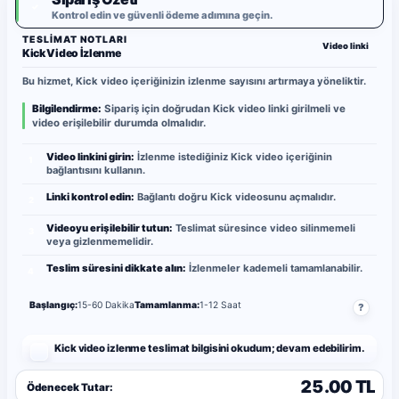
✓
Kontrol edin ve güvenli ödeme adımına geçin.
TESLIMAT NOTLARI
Video linki
Kick Video İzlenme
Bu hizmet, Kick video içeriğinizin izlenme sayısını artırmaya yöneliktir.
Bilgilendirme:
Sipariş için doğrudan Kick video linki girilmeli ve
video erişilebilir durumda olmalıdır.
Video linkini girin:
İzlenme istediğiniz Kick video içeriğinin
1
bağlantısını kullanın.
Linki kontrol edin:
Bağlantı doğru Kick videosunu açmalıdır.
2
Videoyu erişilebilir tutun:
Teslimat süresince video silinmemeli
3
veya gizlenmemelidir.
Teslim süresini dikkate alın:
İzlenmeler kademeli tamamlanabilir.
4
Başlangıç:
15-60 Dakika
Tamamlanma:
1-12 Saat
?
Kick video izlenme teslimat bilgisini okudum; devam edebilirim.
25.00 TL
Ödenecek Tutar: