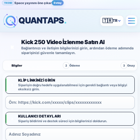
Space yayınını öne çıkar
Detay
TREND
QUANTAPS
.
🇹🇷
Kick 250 Video İzlenme Satın Al
Bağlantınızı ve iletişim bilgilerinizi girin, ardından ödeme adımında
siparişinizi güvenle tamamlayın.
1
Bilgiler
2
Ödeme
3
Onay
KLIP LINKINIZI GIRIN
1
Siparişin doğru hedefe uygulanabilmesi için gerekli bağlantı veya bilgiyi
eksiksiz girin.
KULLANICI DETAYLARI
2
Sipariş bildirimi ve destek süreci için bilgilerinizi doldurun.