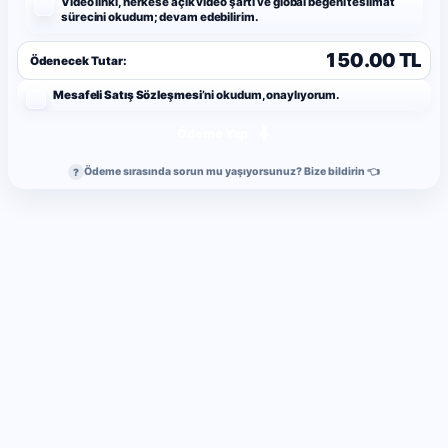
Video linki, herkese açık video şartı ve global beğeni teslimat
sürecini okudum; devam edebilirim.
150.00 TL
Ödenecek Tutar:
Mesafeli Satış Sözleşmesi
’ni okudum, onaylıyorum.
Ödeme Yap
Ödeme sırasında sorun mu yaşıyorsunuz? Bize bildirin 👈