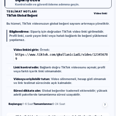
✓
Kontrol edin ve güvenli ödeme adımına geçin.
TESLIMAT NOTLARI
Video linki
TikTok Global Beğeni
Bu hizmet, TikTok videonuzun global beğeni sayısını artırmaya yöneliktir.
Bilgilendirme:
Sipariş için doğrudan TikTok video linki girilmelidir.
Profil linki, canlı yayın linki veya hatalı bağlantı ile beğeni yüklemesi
yapılamaz.
Video linkini girin:
Örnek:
1
https://www.tiktok.com/@kullaniciadi/video/12345678
9
Linki kontrol edin:
Bağlantı doğru TikTok videosunu açmalı; profil
2
veya farklı içerik linki olmamalıdır.
Videoyu erişilebilir tutun:
Video silinmemeli, hesap gizli olmamalı
3
ve link teslimat sürecinde açık kalmalıdır.
Süreci dikkate alın:
Global beğeniler kademeli eklenebilir; yüksek
4
adetli paketlerde tamamlanma süresi uzayabilir.
Başlangıç:
1-6 Saat
Tamamlanma:
6-24 Saat
?