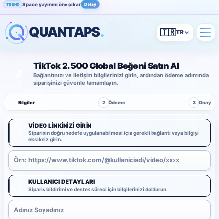
Space yayınını öne çıkar
Detay
TREND
QUANTAPS
.
🇹🇷
TikTok 2.500 Global Beğeni Satın Al
Bağlantınızı ve iletişim bilgilerinizi girin, ardından ödeme adımında
siparişinizi güvenle tamamlayın.
1
Bilgiler
2
Ödeme
3
Onay
VIDEO LINKINIZI GIRIN
1
Siparişin doğru hedefe uygulanabilmesi için gerekli bağlantı veya bilgiyi
eksiksiz girin.
KULLANICI DETAYLARI
2
Sipariş bildirimi ve destek süreci için bilgilerinizi doldurun.