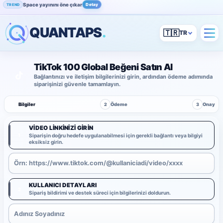
Space yayınını öne çıkar
Detay
TREND
QUANTAPS
.
🇹🇷
TikTok 100 Global Beğeni Satın Al
Bağlantınızı ve iletişim bilgilerinizi girin, ardından ödeme adımında
siparişinizi güvenle tamamlayın.
1
Bilgiler
2
Ödeme
3
Onay
VIDEO LINKINIZI GIRIN
1
Siparişin doğru hedefe uygulanabilmesi için gerekli bağlantı veya bilgiyi
eksiksiz girin.
KULLANICI DETAYLARI
2
Sipariş bildirimi ve destek süreci için bilgilerinizi doldurun.