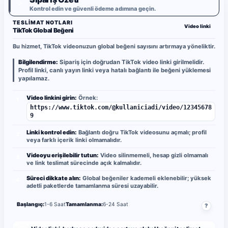
✓
Kontrol edin ve güvenli ödeme adımına geçin.
TESLIMAT NOTLARI
Video linki
TikTok Global Beğeni
Bu hizmet, TikTok videonuzun global beğeni sayısını artırmaya yöneliktir.
Bilgilendirme:
Sipariş için doğrudan TikTok video linki girilmelidir.
Profil linki, canlı yayın linki veya hatalı bağlantı ile beğeni yüklemesi
yapılamaz.
Video linkini girin:
Örnek:
1
https://www.tiktok.com/@kullaniciadi/video/12345678
9
Linki kontrol edin:
Bağlantı doğru TikTok videosunu açmalı; profil
2
veya farklı içerik linki olmamalıdır.
Videoyu erişilebilir tutun:
Video silinmemeli, hesap gizli olmamalı
3
ve link teslimat sürecinde açık kalmalıdır.
Süreci dikkate alın:
Global beğeniler kademeli eklenebilir; yüksek
4
adetli paketlerde tamamlanma süresi uzayabilir.
Başlangıç:
1-6 Saat
Tamamlanma:
6-24 Saat
?