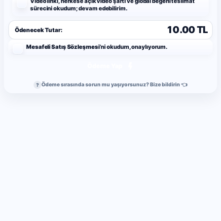
Video linki, herkese açık video şartı ve global beğeni teslimat
sürecini okudum; devam edebilirim.
10.00 TL
Ödenecek Tutar:
Mesafeli Satış Sözleşmesi
’ni okudum, onaylıyorum.
Ödeme Yap
Ödeme sırasında sorun mu yaşıyorsunuz? Bize bildirin 👈